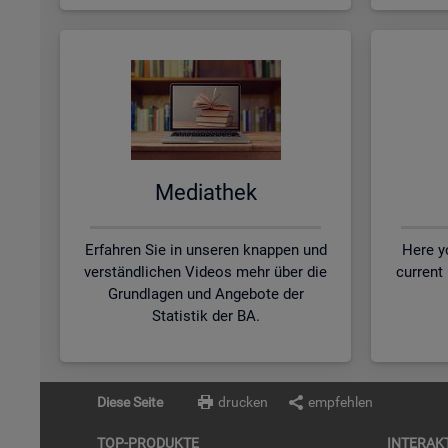
Me­dia­thek
Erfahren Sie in unseren knappen und
Here yo
verständlichen Videos mehr über die
current
Grundlagen und Angebote der
Statistik der BA.
Diese Seite
drucken
empfehlen
TOP-PRO­DUK­TE
IN­TER­AK­