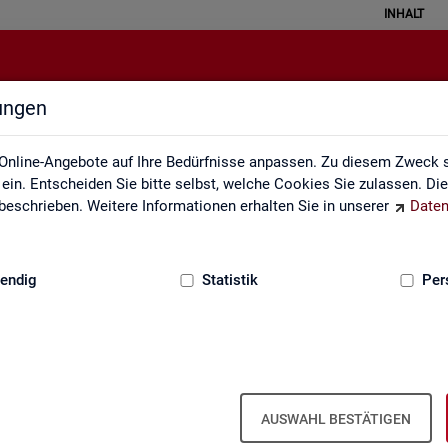
INHALT
lungen
Service
Online-Angebote auf Ihre Bedürfnisse anpassen. Zu diesem Zweck s
in. Entscheiden Sie bitte selbst, welche Cookies Sie zulassen. Di
eschrieben. Weitere Informationen erhalten Sie in unserer
Daten
:
GRUNDLAGEN
endig
Statistik
Per
Ser­vice
AUSWAHL BESTÄTIGEN
ot an Pro­duk­ten und Son­der­aus­wer­tung (nach
Be­darf
). Haben Sie Fra­