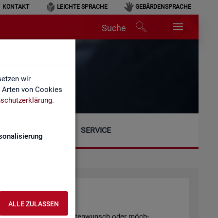
KONTAKT
LEICHTE SPRACHE
GEBÄRDENSPRACHE
Suche
etzen wir
e Arten von Cookies
schutzerklärung
.
SERVICE
sonalisierung
ALLE ZULASSEN
gen, einen spe­zi­el­len Da­ten­wunsch oder möch­