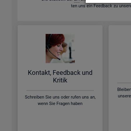
ten uns ein Feed­back zu un­se­r
Kon­takt, Feed­back und
Kri­tik
Bleibe
unsere
Schreiben Sie uns oder rufen uns an,
wenn Sie Fragen haben