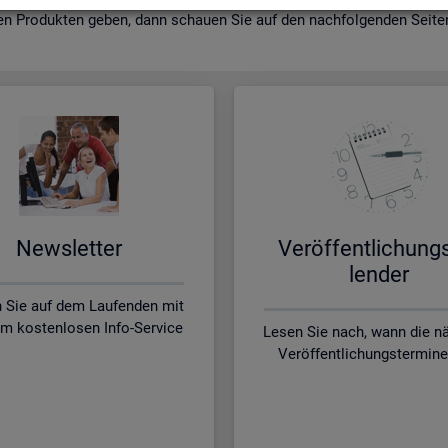
en Pro­duk­ten geben, dann schau­en Sie auf den nach­fol­gen­den Sei­ten 
News­let­ter
Ver­öf­fent­li­chung
len­der
n Sie auf dem Laufenden mit
m kostenlosen Info-Service
Lesen Sie nach, wann die n
Veröffentlichungstermine