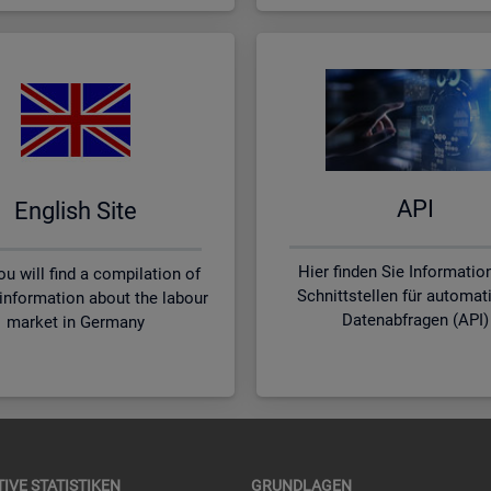
API
English Site
Hier finden Sie Informatio
u will find a compilation of
Schnittstellen für automat
 information about the labour
Datenabfragen (API)
market in Germany
TI­VE STA­TIS­TI­KEN
GRUND­LA­GEN