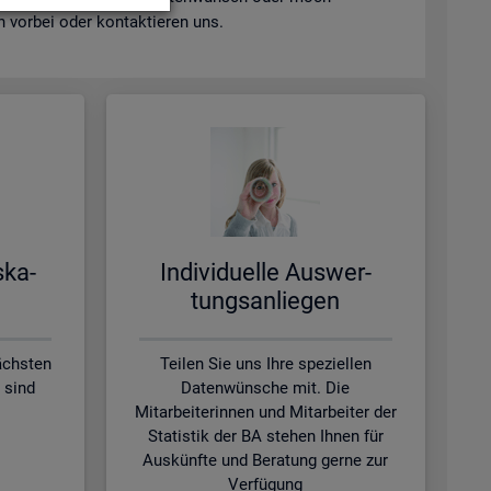
vor­bei oder kon­tak­tie­ren uns.
s­ka­
In­di­vi­du­el­le Aus­wer­
tungs­an­lie­gen
ächsten
Teilen Sie uns Ihre speziellen
 sind
Datenwünsche mit. Die
Mitarbeiterinnen und Mitarbeiter der
Statistik der BA stehen Ihnen für
Auskünfte und Beratung gerne zur
Verfügung