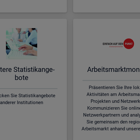
te­re Sta­tis­tik­an­ge­
Ar­beits­markt­mo­ni
bo­te
Präsentieren Sie Ihre lo
Aktivitäten am Arbeitsmar
cken Sie Statistikangebote
Projekten und Netzwerk
anderer Institutionen
Kommunizieren Sie onlin
Netzwerkpartnern und anal
Sie gemeinsam den regio
Arbeitsmarkt anhand unsere