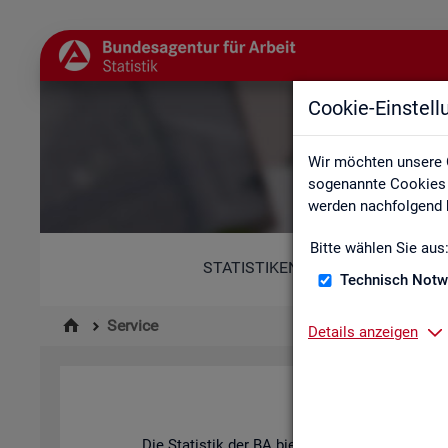
Cookie-Einstel
Wir möchten unsere 
sogenannte Cookies e
werden nachfolgend b
Bitte wählen Sie aus
STATISTIKEN
Technisch Notw
Service
Details anzeigen
Die Sta­tis­tik der
BA
bie­tet ein brei­tes An­ge­b