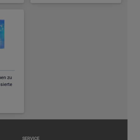
nen zu
isierte
SER­VICE