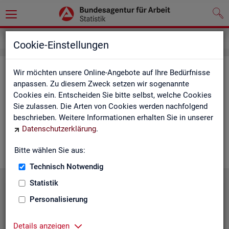
Service
Cookie-Einstellungen
Ser­vice
Wir möchten unsere Online-Angebote auf Ihre Bedürfnisse
anpassen. Zu diesem Zweck setzen wir sogenannte
Cookies ein. Entscheiden Sie bitte selbst, welche Cookies
Die Sta­tis­tik der
BA
bie­tet ein brei­tes An­ge­bot an Pro­duk­ten
Sie zulassen. Die Arten von Cookies werden nachfolgend
und Son­der­aus­wer­tung (nach
Be­darf
). Haben Sie Fra­gen,
beschrieben. Weitere Informationen erhalten Sie in unserer
einen spe­zi­el­len Da­ten­wunsch oder möch­ten uns ein Feed­
Datenschutzerklärung
.
back zu un­se­ren Pro­duk­ten geben, dann schau­en Sie auf den
nach­fol­gen­den Sei­ten vor­bei oder kon­tak­tie­ren uns.
Bitte wählen Sie aus:
Technisch Notwendig
Statistik
Personalisierung
Details anzeigen