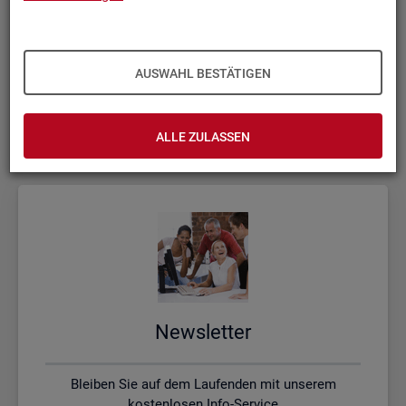
Kon­takt, Feed­back und Kri­tik
AUSWAHL BESTÄTIGEN
Schreiben Sie uns oder rufen uns an, wenn Sie Fragen
haben
ALLE ZULASSEN
News­let­ter
Bleiben Sie auf dem Laufenden mit unserem
kostenlosen Info-Service