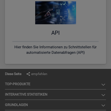
API
Hier finden Sie Informationen zu Schnittstellen für
automatisierte Datenabfragen (API)
Diese Seite
empfehlen
TOP-PRO­DUK­TE
IN­TER­AK­TI­VE STA­TIS­TI­KEN
GRUND­LA­GEN