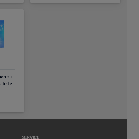
nen zu
isierte
SER­VICE