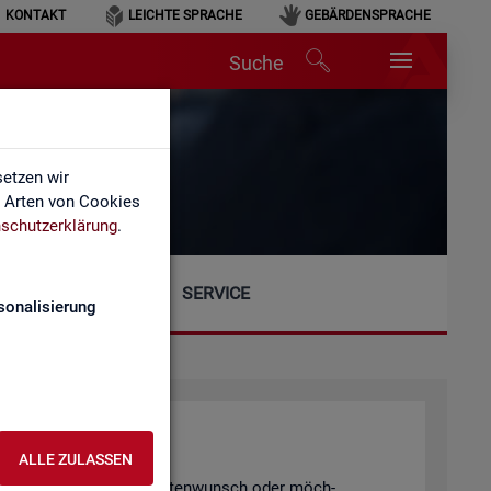
KONTAKT
LEICHTE SPRACHE
GEBÄRDENSPRACHE
Suche
etzen wir
e Arten von Cookies
schutzerklärung
.
SERVICE
sonalisierung
ALLE ZULASSEN
gen, einen spe­zi­el­len Da­ten­wunsch oder möch­