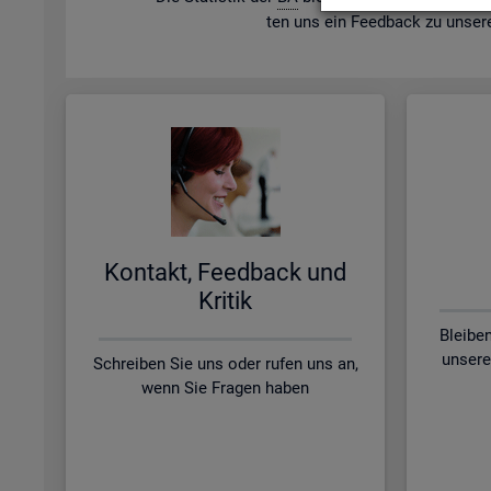
ten uns ein Feed­back zu un­se­r
Kon­takt, Feed­back und
Kri­tik
Bleibe
unsere
Schreiben Sie uns oder rufen uns an,
wenn Sie Fragen haben