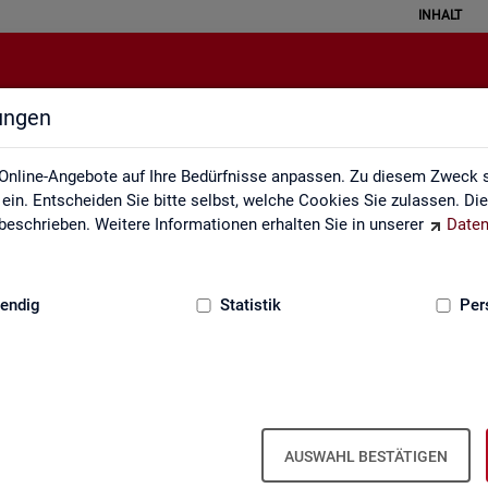
INHALT
lungen
Service
Online-Angebote auf Ihre Bedürfnisse anpassen. Zu diesem Zweck s
in. Entscheiden Sie bitte selbst, welche Cookies Sie zulassen. Di
eschrieben. Weitere Informationen erhalten Sie in unserer
Daten
:
GRUNDLAGEN
endig
Statistik
Per
Ser­vice
AUSWAHL BESTÄTIGEN
ot an Pro­duk­ten und Son­der­aus­wer­tung (nach
Be­darf
). Haben Sie Fra­