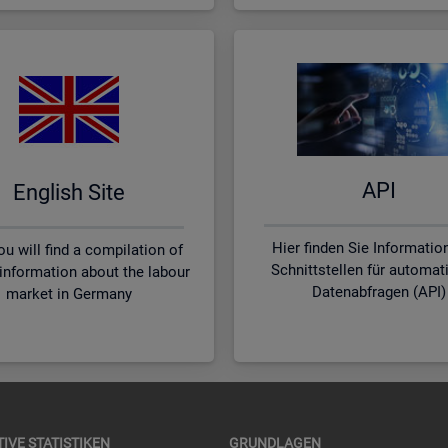
API
English Site
Hier finden Sie Informatio
u will find a compilation of
Schnittstellen für automat
 information about the labour
Datenabfragen (API)
market in Germany
TI­VE STA­TIS­TI­KEN
GRUND­LA­GEN