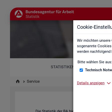
Cookie-Einstel
Wir möchten unsere 
sogenannte Cookies e
werden nachfolgend b
Bitte wählen Sie aus
STATISTIKEN
Technisch Notw
Service
Details anzeigen
Die Sta­tis­tik der
BA
bie­tet ein brei­tes An­ge­b