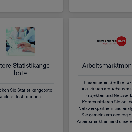
te­re Sta­tis­tik­an­ge­
Ar­beits­markt­mo­ni
bo­te
Präsentieren Sie Ihre lo
Aktivitäten am Arbeitsmar
cken Sie Statistikangebote
Projekten und Netzwerk
anderer Institutionen
Kommunizieren Sie onlin
Netzwerkpartnern und anal
Sie gemeinsam den regio
Arbeitsmarkt anhand unsere