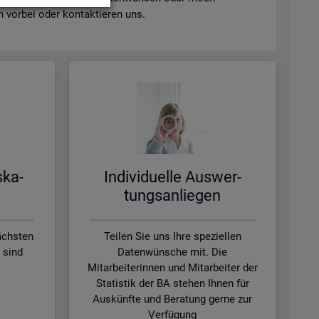
vor­bei oder kon­tak­tie­ren uns.
s­ka­
In­di­vi­du­el­le Aus­wer­
tungs­an­lie­gen
ächsten
Teilen Sie uns Ihre speziellen
 sind
Datenwünsche mit. Die
Mitarbeiterinnen und Mitarbeiter der
Statistik der BA stehen Ihnen für
Auskünfte und Beratung gerne zur
Verfügung