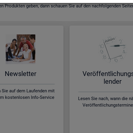
en Pro­duk­ten geben, dann schau­en Sie auf den nach­fol­gen­den Sei­ten 
News­let­ter
Ver­öf­fent­li­chung
len­der
n Sie auf dem Laufenden mit
m kostenlosen Info-Service
Lesen Sie nach, wann die n
Veröffentlichungstermine