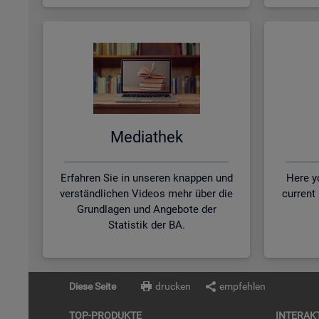
Me­dia­thek
Erfahren Sie in unseren knappen und
Here yo
verständlichen Videos mehr über die
current
Grundlagen und Angebote der
Statistik der BA.
Diese Seite
drucken
empfehlen
TOP-PRO­DUK­TE
IN­TER­AK­