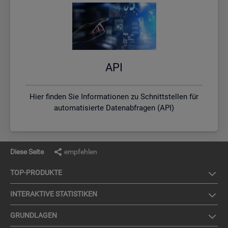
API
Hier finden Sie Informationen zu Schnittstellen für
automatisierte Datenabfragen (API)
Diese Seite
empfehlen
TOP-PRO­DUK­TE
IN­TER­AK­TI­VE STA­TIS­TI­KEN
GRUND­LA­GEN