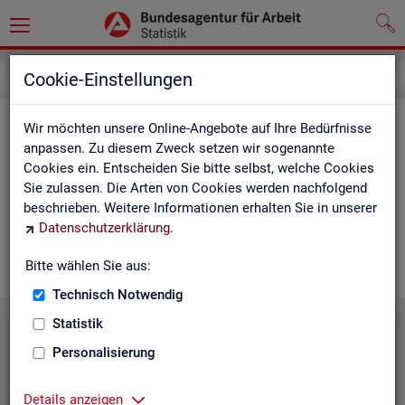
Service
Cookie-Einstellungen
Ser­vice
Wir möchten unsere Online-Angebote auf Ihre Bedürfnisse
anpassen. Zu diesem Zweck setzen wir sogenannte
Cookies ein. Entscheiden Sie bitte selbst, welche Cookies
Die Sta­tis­tik der
BA
bie­tet ein brei­tes An­ge­bot an Pro­duk­ten
Sie zulassen. Die Arten von Cookies werden nachfolgend
und Son­der­aus­wer­tung (nach
Be­darf
). Haben Sie Fra­gen,
beschrieben. Weitere Informationen erhalten Sie in unserer
einen spe­zi­el­len Da­ten­wunsch oder möch­ten uns ein Feed­
Datenschutzerklärung
.
back zu un­se­ren Pro­duk­ten geben, dann schau­en Sie auf den
nach­fol­gen­den Sei­ten vor­bei oder kon­tak­tie­ren uns.
Bitte wählen Sie aus:
Technisch Notwendig
Statistik
Personalisierung
Details anzeigen