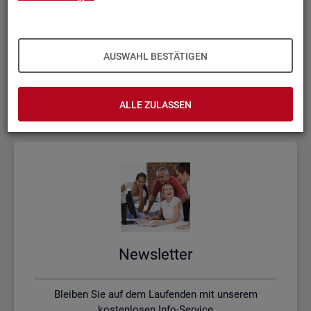
Kon­takt, Feed­back und Kri­tik
AUSWAHL BESTÄTIGEN
Schreiben Sie uns oder rufen uns an, wenn Sie Fragen
haben
ALLE ZULASSEN
News­let­ter
Bleiben Sie auf dem Laufenden mit unserem
kostenlosen Info-Service