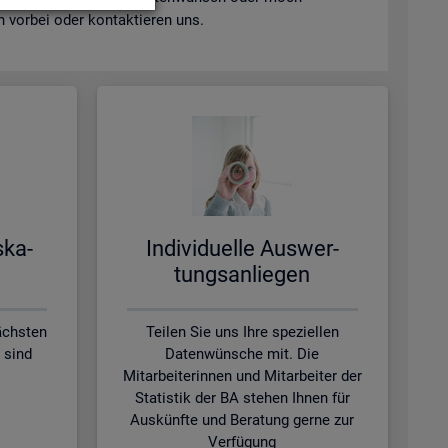
vor­bei oder kon­tak­tie­ren uns.
s­ka­
In­di­vi­du­el­le Aus­wer­
tungs­an­lie­gen
ächsten
Teilen Sie uns Ihre speziellen
 sind
Datenwünsche mit. Die
Mitarbeiterinnen und Mitarbeiter der
Statistik der BA stehen Ihnen für
Auskünfte und Beratung gerne zur
Verfügung