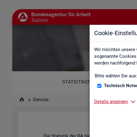
Cookie-Einstel
Wir möchten unsere 
sogenannte Cookies e
werden nachfolgend b
Bitte wählen Sie aus
STATISTIKEN
Technisch Notw
Service
Details anzeigen
Die Sta­tis­tik der
BA
bie­tet ein brei­tes An­ge­b