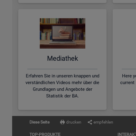
Me­dia­thek
Erfahren Sie in unseren knappen und
Here yo
verständlichen Videos mehr über die
current
Grundlagen und Angebote der
Statistik der BA.
Diese Seite
drucken
empfehlen
TOP-PRO­DUK­TE
IN­TER­AK­