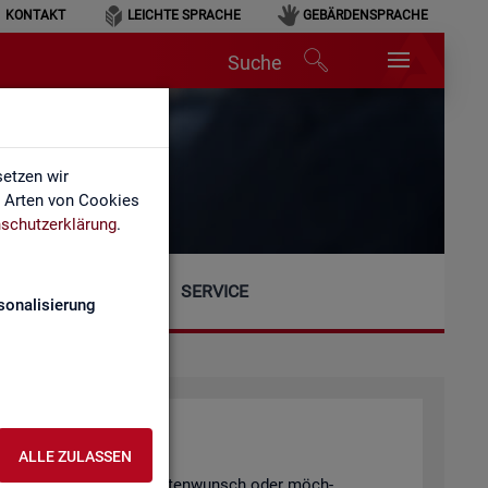
KONTAKT
LEICHTE SPRACHE
GEBÄRDENSPRACHE
Suche
etzen wir
e Arten von Cookies
schutzerklärung
.
SERVICE
sonalisierung
ALLE ZULASSEN
gen, einen spe­zi­el­len Da­ten­wunsch oder möch­