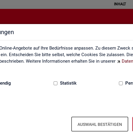
INHALT
lungen
Service
Online-Angebote auf Ihre Bedürfnisse anpassen. Zu diesem Zweck s
in. Entscheiden Sie bitte selbst, welche Cookies Sie zulassen. Di
eschrieben. Weitere Informationen erhalten Sie in unserer
Daten
:
GRUNDLAGEN
endig
Statistik
Per
Ser­vice
AUSWAHL BESTÄTIGEN
ot an Pro­duk­ten und Son­der­aus­wer­tung (nach
Be­darf
). Haben Sie Fra­