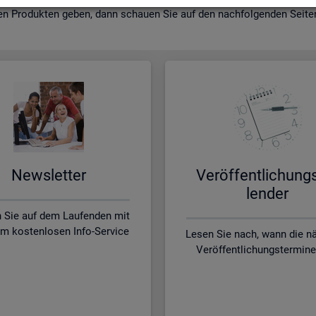
en Pro­duk­ten geben, dann schau­en Sie auf den nach­fol­gen­den Sei­ten 
News­let­ter
Ver­öf­fent­li­chung
len­der
n Sie auf dem Laufenden mit
m kostenlosen Info-Service
Lesen Sie nach, wann die n
Veröffentlichungstermine