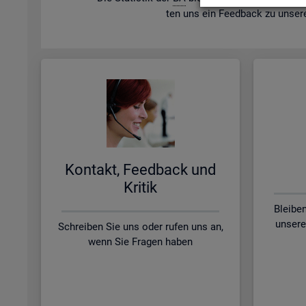
ten uns ein Feed­back zu un­se­r
Kon­takt, Feed­back und
Kri­tik
Bleibe
unsere
Schreiben Sie uns oder rufen uns an,
wenn Sie Fragen haben