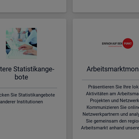
te­re Sta­tis­tik­an­ge­
Ar­beits­markt­mo­ni
bo­te
Präsentieren Sie Ihre lo
Aktivitäten am Arbeitsmar
cken Sie Statistikangebote
Projekten und Netzwerk
anderer Institutionen
Kommunizieren Sie onlin
Netzwerkpartnern und anal
Sie gemeinsam den regio
Arbeitsmarkt anhand unsere