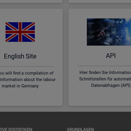
API
English Site
Hier finden Sie Informatio
u will find a compilation of
Schnittstellen für automat
 information about the labour
Datenabfragen (API)
market in Germany
TI­VE STA­TIS­TI­KEN
GRUND­LA­GEN