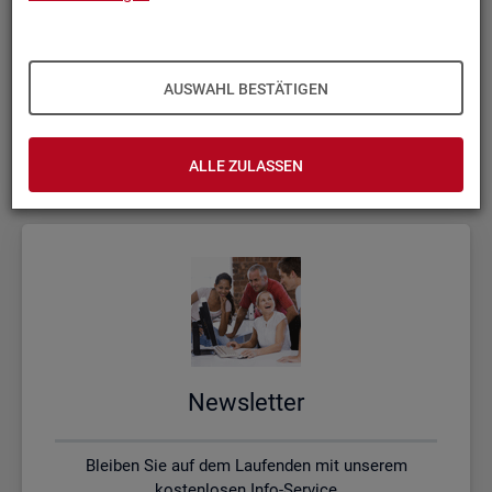
Kon­takt, Feed­back und Kri­tik
AUSWAHL BESTÄTIGEN
Schreiben Sie uns oder rufen uns an, wenn Sie Fragen
haben
ALLE ZULASSEN
News­let­ter
Bleiben Sie auf dem Laufenden mit unserem
kostenlosen Info-Service