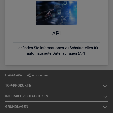
API
Hier finden Sie Informationen zu Schnittstellen für
automatisierte Datenabfragen (API)
Diese Seite
empfehlen
TOP-PRO­DUK­TE
IN­TER­AK­TI­VE STA­TIS­TI­KEN
GRUND­LA­GEN