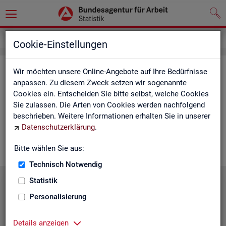
Service
Cookie-Einstellungen
Ser­vice
Wir möchten unsere Online-Angebote auf Ihre Bedürfnisse
anpassen. Zu diesem Zweck setzen wir sogenannte
Cookies ein. Entscheiden Sie bitte selbst, welche Cookies
Die Sta­tis­tik der
BA
bie­tet ein brei­tes An­ge­bot an Pro­duk­ten
Sie zulassen. Die Arten von Cookies werden nachfolgend
und Son­der­aus­wer­tung (nach
Be­darf
). Haben Sie Fra­gen,
beschrieben. Weitere Informationen erhalten Sie in unserer
einen spe­zi­el­len Da­ten­wunsch oder möch­ten uns ein Feed­
Datenschutzerklärung
.
back zu un­se­ren Pro­duk­ten geben, dann schau­en Sie auf den
nach­fol­gen­den Sei­ten vor­bei oder kon­tak­tie­ren uns.
Bitte wählen Sie aus:
Technisch Notwendig
Statistik
Personalisierung
Details anzeigen