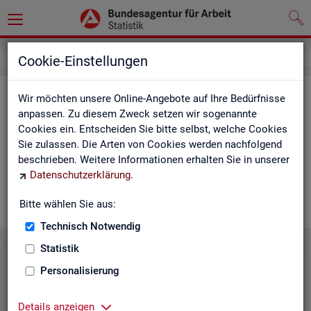
Service
Cookie-Einstellungen
Ser­vice
Wir möchten unsere Online-Angebote auf Ihre Bedürfnisse
anpassen. Zu diesem Zweck setzen wir sogenannte
Cookies ein. Entscheiden Sie bitte selbst, welche Cookies
Die Sta­tis­tik der
BA
bie­tet ein brei­tes An­ge­bot an Pro­duk­ten
Sie zulassen. Die Arten von Cookies werden nachfolgend
und Son­der­aus­wer­tung (nach
Be­darf
). Haben Sie Fra­gen,
beschrieben. Weitere Informationen erhalten Sie in unserer
einen spe­zi­el­len Da­ten­wunsch oder möch­ten uns ein Feed­
Datenschutzerklärung
.
back zu un­se­ren Pro­duk­ten geben, dann schau­en Sie auf den
nach­fol­gen­den Sei­ten vor­bei oder kon­tak­tie­ren uns.
Bitte wählen Sie aus:
Technisch Notwendig
Statistik
Personalisierung
Details anzeigen