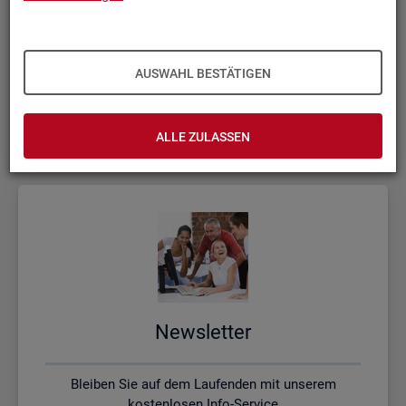
Kon­takt, Feed­back und Kri­tik
AUSWAHL BESTÄTIGEN
Schreiben Sie uns oder rufen uns an, wenn Sie Fragen
haben
ALLE ZULASSEN
News­let­ter
Bleiben Sie auf dem Laufenden mit unserem
kostenlosen Info-Service