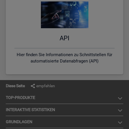
API
Hier finden Sie Informationen zu Schnittstellen für
automatisierte Datenabfragen (API)
Diese Seite
empfehlen
TOP-PRO­DUK­TE
IN­TER­AK­TI­VE STA­TIS­TI­KEN
GRUND­LA­GEN