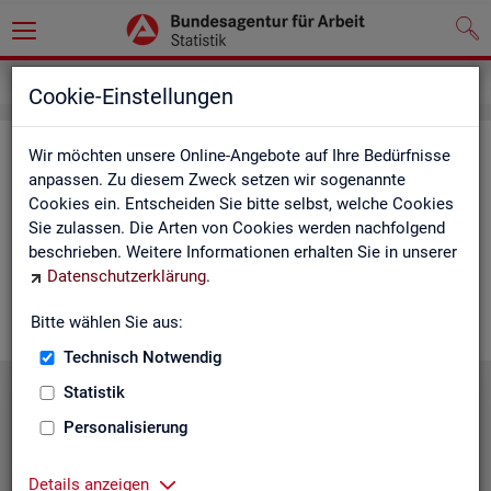
Service
Cookie-Einstellungen
Ser­vice
Wir möchten unsere Online-Angebote auf Ihre Bedürfnisse
anpassen. Zu diesem Zweck setzen wir sogenannte
Cookies ein. Entscheiden Sie bitte selbst, welche Cookies
Die Sta­tis­tik der
BA
bie­tet ein brei­tes An­ge­bot an Pro­duk­ten
Sie zulassen. Die Arten von Cookies werden nachfolgend
und Son­der­aus­wer­tung (nach
Be­darf
). Haben Sie Fra­gen,
beschrieben. Weitere Informationen erhalten Sie in unserer
einen spe­zi­el­len Da­ten­wunsch oder möch­ten uns ein Feed­
Datenschutzerklärung
.
back zu un­se­ren Pro­duk­ten geben, dann schau­en Sie auf den
nach­fol­gen­den Sei­ten vor­bei oder kon­tak­tie­ren uns.
Bitte wählen Sie aus:
Technisch Notwendig
Statistik
Personalisierung
Details anzeigen