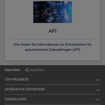
API
Hier finden Sie Informationen zu Schnittstellen für
automatisierte Datenabfragen (API)
Diese Seite
empfehlen
TOP-PRO­DUK­TE
IN­TER­AK­TI­VE STA­TIS­TI­KEN
GRUND­LA­GEN