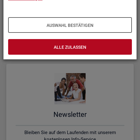
Kon­takt, Feed­back und Kri­tik
AUSWAHL BESTÄTIGEN
Schreiben Sie uns oder rufen uns an, wenn Sie Fragen
haben
ALLE ZULASSEN
News­let­ter
Bleiben Sie auf dem Laufenden mit unserem
kostenlosen Info-Service