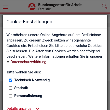
Service
Cookie-Einstellungen
Ser­vice
Wir möchten unsere Online-Angebote auf Ihre Bedürfnisse
anpassen. Zu diesem Zweck setzen wir sogenannte
Cookies ein. Entscheiden Sie bitte selbst, welche Cookies
Die Sta­tis­tik der
BA
bie­tet ein brei­tes An­ge­bot an Pro­duk­ten
Sie zulassen. Die Arten von Cookies werden nachfolgend
und Son­der­aus­wer­tung (nach
Be­darf
). Haben Sie Fra­gen,
beschrieben. Weitere Informationen erhalten Sie in unserer
einen spe­zi­el­len Da­ten­wunsch oder möch­ten uns ein Feed­
Datenschutzerklärung
.
back zu un­se­ren Pro­duk­ten geben, dann schau­en Sie auf den
nach­fol­gen­den Sei­ten vor­bei oder kon­tak­tie­ren uns.
Bitte wählen Sie aus:
Technisch Notwendig
Statistik
Personalisierung
Details anzeigen