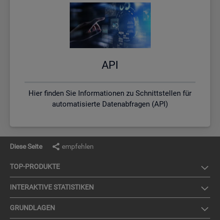
API
Hier finden Sie Informationen zu Schnittstellen für
automatisierte Datenabfragen (API)
Diese Seite
empfehlen
TOP-PRO­DUK­TE
IN­TER­AK­TI­VE STA­TIS­TI­KEN
GRUND­LA­GEN