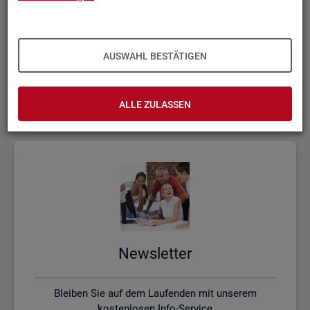
Kon­takt, Feed­back und Kri­tik
AUSWAHL BESTÄTIGEN
Schreiben Sie uns oder rufen uns an, wenn Sie Fragen
haben
ALLE ZULASSEN
News­let­ter
Bleiben Sie auf dem Laufenden mit unserem
kostenlosen Info-Service