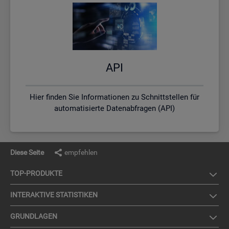
API
Hier finden Sie Informationen zu Schnittstellen für
automatisierte Datenabfragen (API)
Diese Seite
empfehlen
TOP-PRO­DUK­TE
IN­TER­AK­TI­VE STA­TIS­TI­KEN
GRUND­LA­GEN