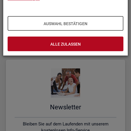
Kon­takt, Feed­back und Kri­tik
AUSWAHL BESTÄTIGEN
Schreiben Sie uns oder rufen uns an, wenn Sie Fragen
haben
ALLE ZULASSEN
News­let­ter
Bleiben Sie auf dem Laufenden mit unserem
kostenlosen Info-Service