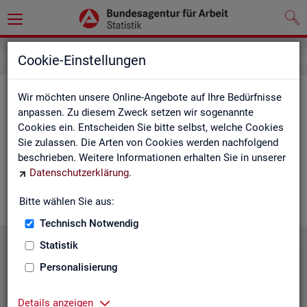
Service
Cookie-Einstellungen
Ser­vice
Wir möchten unsere Online-Angebote auf Ihre Bedürfnisse
anpassen. Zu diesem Zweck setzen wir sogenannte
Cookies ein. Entscheiden Sie bitte selbst, welche Cookies
Die Sta­tis­tik der
BA
bie­tet ein brei­tes An­ge­bot an Pro­duk­ten
Sie zulassen. Die Arten von Cookies werden nachfolgend
und Son­der­aus­wer­tung (nach
Be­darf
). Haben Sie Fra­gen,
beschrieben. Weitere Informationen erhalten Sie in unserer
einen spe­zi­el­len Da­ten­wunsch oder möch­ten uns ein Feed­
Datenschutzerklärung
.
back zu un­se­ren Pro­duk­ten geben, dann schau­en Sie auf den
nach­fol­gen­den Sei­ten vor­bei oder kon­tak­tie­ren uns.
Bitte wählen Sie aus:
Technisch Notwendig
Statistik
Personalisierung
Details anzeigen