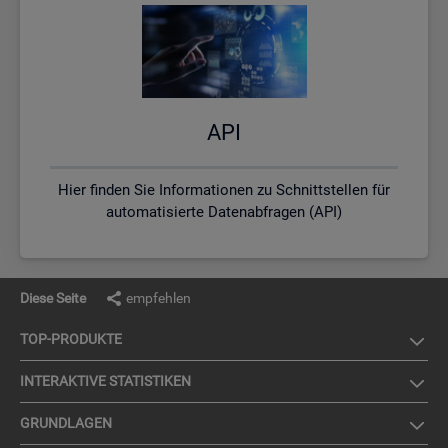
API
Hier finden Sie Informationen zu Schnittstellen für
automatisierte Datenabfragen (API)
Diese Seite
empfehlen
TOP-PRO­DUK­TE
IN­TER­AK­TI­VE STA­TIS­TI­KEN
GRUND­LA­GEN