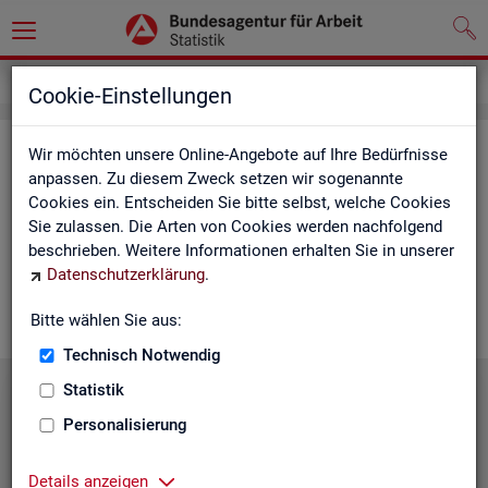
Service
Cookie-Einstellungen
Ser­vice
Wir möchten unsere Online-Angebote auf Ihre Bedürfnisse
anpassen. Zu diesem Zweck setzen wir sogenannte
Cookies ein. Entscheiden Sie bitte selbst, welche Cookies
Die Sta­tis­tik der
BA
bie­tet ein brei­tes An­ge­bot an Pro­duk­ten
Sie zulassen. Die Arten von Cookies werden nachfolgend
und Son­der­aus­wer­tung (nach
Be­darf
). Haben Sie Fra­gen,
beschrieben. Weitere Informationen erhalten Sie in unserer
einen spe­zi­el­len Da­ten­wunsch oder möch­ten uns ein Feed­
Datenschutzerklärung
.
back zu un­se­ren Pro­duk­ten geben, dann schau­en Sie auf den
nach­fol­gen­den Sei­ten vor­bei oder kon­tak­tie­ren uns.
Bitte wählen Sie aus:
Technisch Notwendig
Statistik
Personalisierung
Details anzeigen