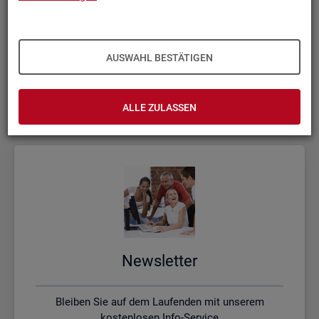
Kon­takt, Feed­back und Kri­tik
AUSWAHL BESTÄTIGEN
Schreiben Sie uns oder rufen uns an, wenn Sie Fragen
haben
ALLE ZULASSEN
News­let­ter
Bleiben Sie auf dem Laufenden mit unserem
kostenlosen Info-Service