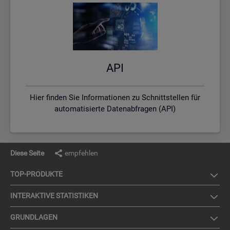
API
Hier finden Sie Informationen zu Schnittstellen für
automatisierte Datenabfragen (API)
Diese Seite
empfehlen
TOP-PRO­DUK­TE
IN­TER­AK­TI­VE STA­TIS­TI­KEN
GRUND­LA­GEN