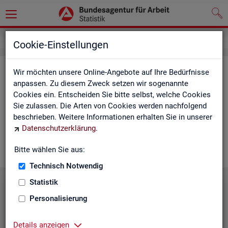
Service
Cookie-Einstellungen
Ser­vice
Wir möchten unsere Online-Angebote auf Ihre Bedürfnisse
anpassen. Zu diesem Zweck setzen wir sogenannte
Cookies ein. Entscheiden Sie bitte selbst, welche Cookies
Die Sta­tis­tik der
BA
bie­tet ein brei­tes An­ge­bot an Pro­duk­ten
Sie zulassen. Die Arten von Cookies werden nachfolgend
und Son­der­aus­wer­tung (nach
Be­darf
). Haben Sie Fra­gen,
beschrieben. Weitere Informationen erhalten Sie in unserer
einen spe­zi­el­len Da­ten­wunsch oder möch­ten uns ein Feed­
Datenschutzerklärung
.
back zu un­se­ren Pro­duk­ten geben, dann schau­en Sie auf den
nach­fol­gen­den Sei­ten vor­bei oder kon­tak­tie­ren uns.
Bitte wählen Sie aus:
Technisch Notwendig
Statistik
Personalisierung
Details anzeigen