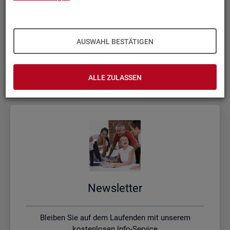
Kon­takt, Feed­back und Kri­tik
AUSWAHL BESTÄTIGEN
Schreiben Sie uns oder rufen uns an, wenn Sie Fragen
haben
ALLE ZULASSEN
News­let­ter
Bleiben Sie auf dem Laufenden mit unserem
kostenlosen Info-Service