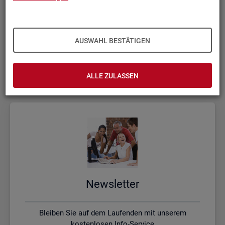
Kon­takt, Feed­back und Kri­tik
AUSWAHL BESTÄTIGEN
Schreiben Sie uns oder rufen uns an, wenn Sie Fragen
haben
ALLE ZULASSEN
News­let­ter
Bleiben Sie auf dem Laufenden mit unserem
kostenlosen Info-Service