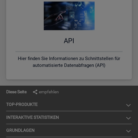
API
Hier finden Sie Informationen zu Schnittstellen für
automatisierte Datenabfragen (API)
Diese Seite
empfehlen
TOP-PRO­DUK­TE
IN­TER­AK­TI­VE STA­TIS­TI­KEN
GRUND­LA­GEN