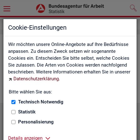
Service
Cookie-Einstellungen
Ser­vice
Wir möchten unsere Online-Angebote auf Ihre Bedürfnisse
anpassen. Zu diesem Zweck setzen wir sogenannte
Cookies ein. Entscheiden Sie bitte selbst, welche Cookies
Die Sta­tis­tik der
BA
bie­tet ein brei­tes An­ge­bot an Pro­duk­ten
Sie zulassen. Die Arten von Cookies werden nachfolgend
und Son­der­aus­wer­tung (nach
Be­darf
). Haben Sie Fra­gen,
beschrieben. Weitere Informationen erhalten Sie in unserer
einen spe­zi­el­len Da­ten­wunsch oder möch­ten uns ein Feed­
Datenschutzerklärung
.
back zu un­se­ren Pro­duk­ten geben, dann schau­en Sie auf den
nach­fol­gen­den Sei­ten vor­bei oder kon­tak­tie­ren uns.
Bitte wählen Sie aus:
Technisch Notwendig
Statistik
Personalisierung
Details anzeigen