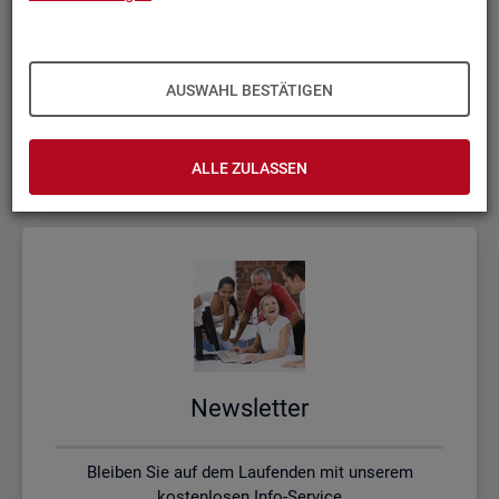
Kon­takt, Feed­back und Kri­tik
AUSWAHL BESTÄTIGEN
Schreiben Sie uns oder rufen uns an, wenn Sie Fragen
haben
ALLE ZULASSEN
News­let­ter
Bleiben Sie auf dem Laufenden mit unserem
kostenlosen Info-Service