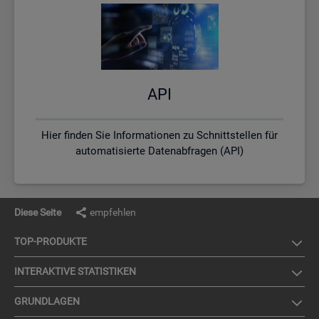
API
Hier finden Sie Informationen zu Schnittstellen für
automatisierte Datenabfragen (API)
Diese Seite
empfehlen
TOP-PRO­DUK­TE
IN­TER­AK­TI­VE STA­TIS­TI­KEN
GRUND­LA­GEN