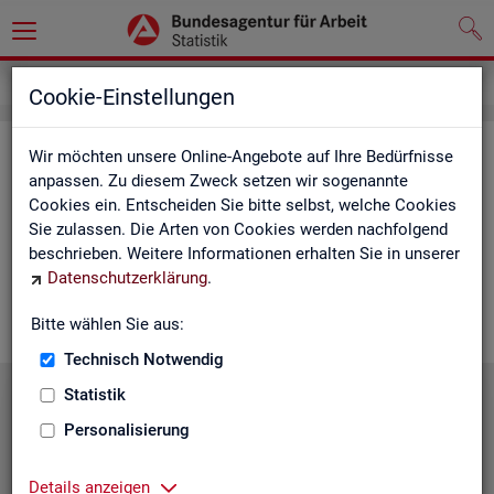
Service
Cookie-Einstellungen
Ser­vice
Wir möchten unsere Online-Angebote auf Ihre Bedürfnisse
anpassen. Zu diesem Zweck setzen wir sogenannte
Cookies ein. Entscheiden Sie bitte selbst, welche Cookies
Die Sta­tis­tik der
BA
bie­tet ein brei­tes An­ge­bot an Pro­duk­ten
Sie zulassen. Die Arten von Cookies werden nachfolgend
und Son­der­aus­wer­tung (nach
Be­darf
). Haben Sie Fra­gen,
beschrieben. Weitere Informationen erhalten Sie in unserer
einen spe­zi­el­len Da­ten­wunsch oder möch­ten uns ein Feed­
Datenschutzerklärung
.
back zu un­se­ren Pro­duk­ten geben, dann schau­en Sie auf den
nach­fol­gen­den Sei­ten vor­bei oder kon­tak­tie­ren uns.
Bitte wählen Sie aus:
Technisch Notwendig
Statistik
Personalisierung
Details anzeigen