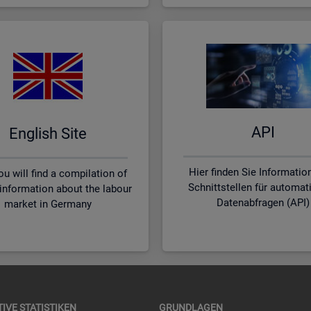
API
English Site
Hier finden Sie Informatio
u will find a compilation of
Schnittstellen für automat
 information about the labour
Datenabfragen (API)
market in Germany
TI­VE STA­TIS­TI­KEN
GRUND­LA­GEN