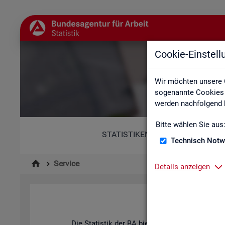
Cookie-Einstel
Wir möchten unsere 
sogenannte Cookies e
werden nachfolgend b
Bitte wählen Sie aus
STATISTIKEN
Technisch Notw
Service
Details anzeigen
Die Sta­tis­tik der
BA
bie­tet ein brei­tes An­ge­b