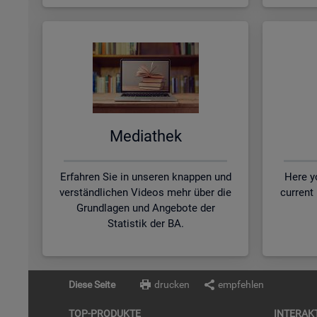
Me­dia­thek
Erfahren Sie in unseren knappen und
Here yo
verständlichen Videos mehr über die
current
Grundlagen und Angebote der
Statistik der BA.
Diese Seite
drucken
empfehlen
TOP-PRO­DUK­TE
IN­TER­AK­