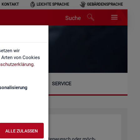
KONTAKT
LEICHTE SPRACHE
GEBÄRDENSPRACHE
Suche
etzen wir
e Arten von Cookies
schutzerklärung
.
SERVICE
sonalisierung
ALLE ZULASSEN
gen, einen spe­zi­el­len Da­ten­wunsch oder möch­