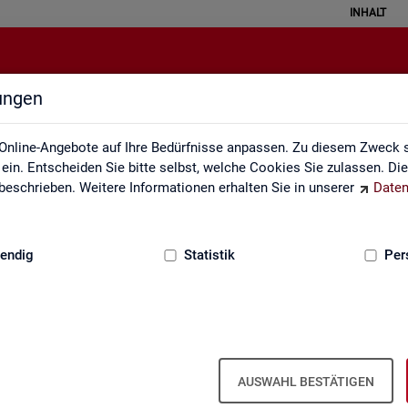
INHALT
lungen
Service
Online-Angebote auf Ihre Bedürfnisse anpassen. Zu diesem Zweck s
in. Entscheiden Sie bitte selbst, welche Cookies Sie zulassen. Di
eschrieben. Weitere Informationen erhalten Sie in unserer
Daten
:
GRUNDLAGEN
endig
Statistik
Per
Ser­vice
AUSWAHL BESTÄTIGEN
ot an Pro­duk­ten und Son­der­aus­wer­tung (nach
Be­darf
). Haben Sie Fra­