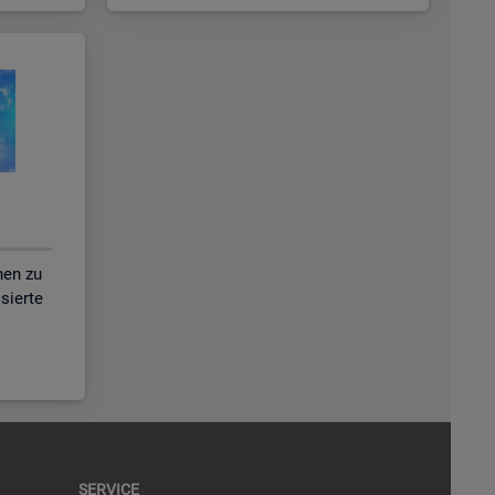
nen zu
isierte
SER­VICE