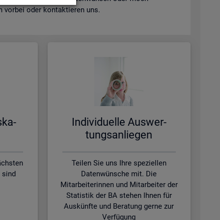
vor­bei oder kon­tak­tie­ren uns.
s­ka­
In­di­vi­du­el­le Aus­wer­
tungs­an­lie­gen
ächsten
Teilen Sie uns Ihre speziellen
 sind
Datenwünsche mit. Die
Mitarbeiterinnen und Mitarbeiter der
Statistik der BA stehen Ihnen für
Auskünfte und Beratung gerne zur
Verfügung