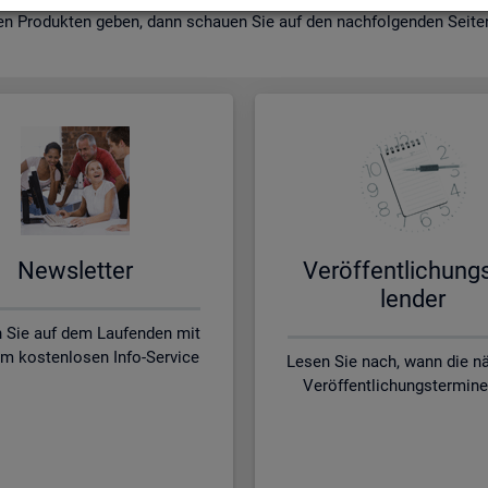
en Pro­duk­ten geben, dann schau­en Sie auf den nach­fol­gen­den Sei­ten 
News­let­ter
Ver­öf­fent­li­chung
len­der
n Sie auf dem Laufenden mit
m kostenlosen Info-Service
Lesen Sie nach, wann die n
Veröffentlichungstermine