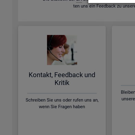
ten uns ein Feed­back zu un­se­r
Kon­takt, Feed­back und
Kri­tik
Bleibe
unsere
Schreiben Sie uns oder rufen uns an,
wenn Sie Fragen haben