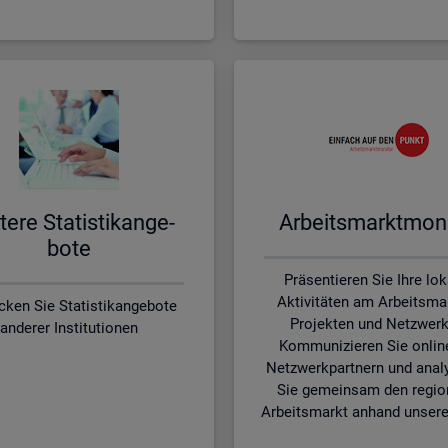
te­re Sta­tis­tik­an­ge­
Ar­beits­markt­mo­ni
bo­te
Präsentieren Sie Ihre lo
Aktivitäten am Arbeitsmar
cken Sie Statistikangebote
Projekten und Netzwerk
anderer Institutionen
Kommunizieren Sie onlin
Netzwerkpartnern und anal
Sie gemeinsam den regio
Arbeitsmarkt anhand unsere