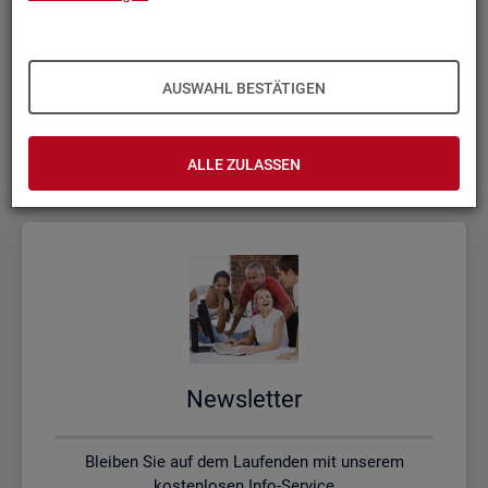
Kon­takt, Feed­back und Kri­tik
AUSWAHL BESTÄTIGEN
Schreiben Sie uns oder rufen uns an, wenn Sie Fragen
haben
ALLE ZULASSEN
News­let­ter
Bleiben Sie auf dem Laufenden mit unserem
kostenlosen Info-Service