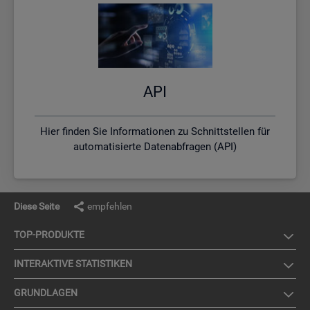
API
Hier finden Sie Informationen zu Schnittstellen für
automatisierte Datenabfragen (API)
Diese Seite
empfehlen
TOP-PRO­DUK­TE
IN­TER­AK­TI­VE STA­TIS­TI­KEN
GRUND­LA­GEN