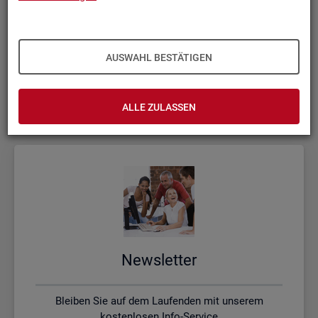
Kon­takt, Feed­back und Kri­tik
AUSWAHL BESTÄTIGEN
Schreiben Sie uns oder rufen uns an, wenn Sie Fragen
haben
ALLE ZULASSEN
News­let­ter
Bleiben Sie auf dem Laufenden mit unserem
kostenlosen Info-Service