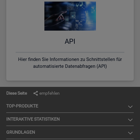
API
Hier finden Sie Informationen zu Schnittstellen für
automatisierte Datenabfragen (API)
Diese Seite
empfehlen
TOP-PRO­DUK­TE
IN­TER­AK­TI­VE STA­TIS­TI­KEN
GRUND­LA­GEN