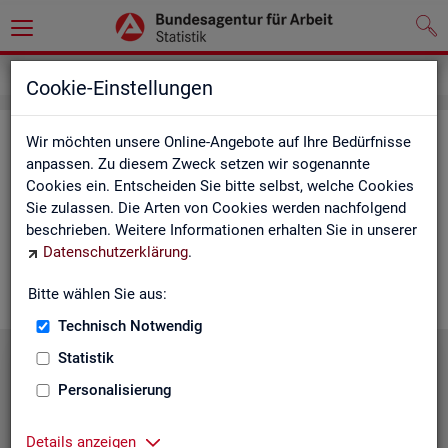
Service
Cookie-Einstellungen
Ser­vice
Wir möchten unsere Online-Angebote auf Ihre Bedürfnisse
anpassen. Zu diesem Zweck setzen wir sogenannte
Cookies ein. Entscheiden Sie bitte selbst, welche Cookies
Die Sta­tis­tik der
BA
bie­tet ein brei­tes An­ge­bot an Pro­duk­ten
Sie zulassen. Die Arten von Cookies werden nachfolgend
und Son­der­aus­wer­tung (nach
Be­darf
). Haben Sie Fra­gen,
beschrieben. Weitere Informationen erhalten Sie in unserer
einen spe­zi­el­len Da­ten­wunsch oder möch­ten uns ein Feed­
Datenschutzerklärung
.
back zu un­se­ren Pro­duk­ten geben, dann schau­en Sie auf den
nach­fol­gen­den Sei­ten vor­bei oder kon­tak­tie­ren uns.
Bitte wählen Sie aus:
Technisch Notwendig
Statistik
Personalisierung
Details anzeigen