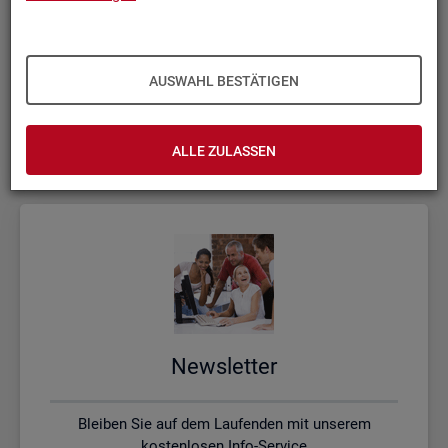
Kon­takt, Feed­back und Kri­tik
AUSWAHL BESTÄTIGEN
Schreiben Sie uns oder rufen uns an, wenn Sie Fragen
haben
ALLE ZULASSEN
News­let­ter
Bleiben Sie auf dem Laufenden mit unserem
kostenlosen Info-Service