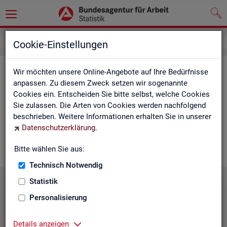
Service
Cookie-Einstellungen
Ser­vice
Wir möchten unsere Online-Angebote auf Ihre Bedürfnisse
anpassen. Zu diesem Zweck setzen wir sogenannte
Cookies ein. Entscheiden Sie bitte selbst, welche Cookies
Die Sta­tis­tik der
BA
bie­tet ein brei­tes An­ge­bot an Pro­duk­ten
Sie zulassen. Die Arten von Cookies werden nachfolgend
und Son­der­aus­wer­tung (nach
Be­darf
). Haben Sie Fra­gen,
beschrieben. Weitere Informationen erhalten Sie in unserer
einen spe­zi­el­len Da­ten­wunsch oder möch­ten uns ein Feed­
Datenschutzerklärung
.
back zu un­se­ren Pro­duk­ten geben, dann schau­en Sie auf den
nach­fol­gen­den Sei­ten vor­bei oder kon­tak­tie­ren uns.
Bitte wählen Sie aus:
Technisch Notwendig
Statistik
Personalisierung
Details anzeigen