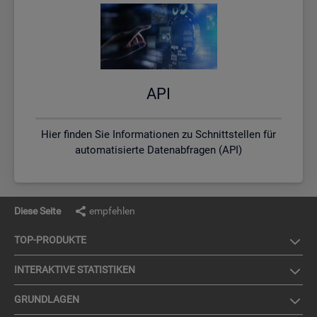
API
Hier finden Sie Informationen zu Schnittstellen für
automatisierte Datenabfragen (API)
Diese Seite
empfehlen
TOP-PRO­DUK­TE
IN­TER­AK­TI­VE STA­TIS­TI­KEN
GRUND­LA­GEN