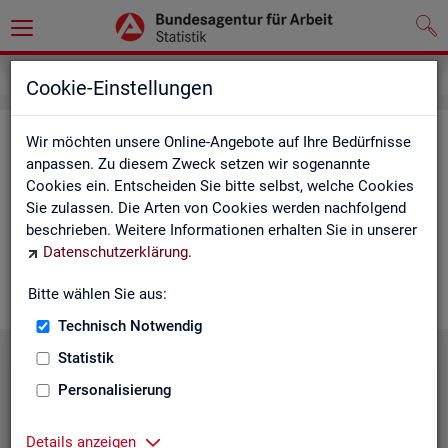
Service
Cookie-Einstellungen
Ser­vice
Wir möchten unsere Online-Angebote auf Ihre Bedürfnisse
anpassen. Zu diesem Zweck setzen wir sogenannte
Cookies ein. Entscheiden Sie bitte selbst, welche Cookies
Die Sta­tis­tik der
BA
bie­tet ein brei­tes An­ge­bot an Pro­duk­ten
Sie zulassen. Die Arten von Cookies werden nachfolgend
und Son­der­aus­wer­tung (nach
Be­darf
). Haben Sie Fra­gen,
beschrieben. Weitere Informationen erhalten Sie in unserer
einen spe­zi­el­len Da­ten­wunsch oder möch­ten uns ein Feed­
Datenschutzerklärung
.
back zu un­se­ren Pro­duk­ten geben, dann schau­en Sie auf den
nach­fol­gen­den Sei­ten vor­bei oder kon­tak­tie­ren uns.
Bitte wählen Sie aus:
Technisch Notwendig
Statistik
Personalisierung
Details anzeigen