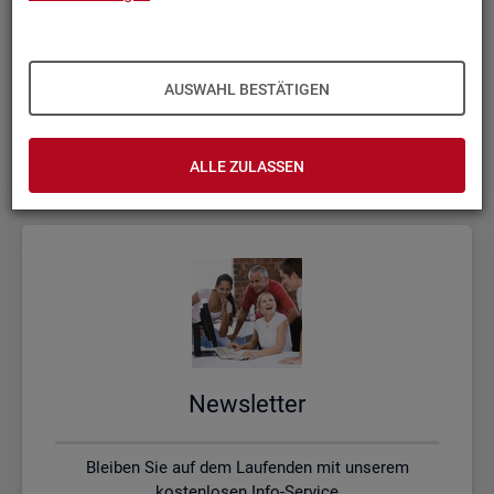
Kon­takt, Feed­back und Kri­tik
AUSWAHL BESTÄTIGEN
Schreiben Sie uns oder rufen uns an, wenn Sie Fragen
haben
ALLE ZULASSEN
News­let­ter
Bleiben Sie auf dem Laufenden mit unserem
kostenlosen Info-Service