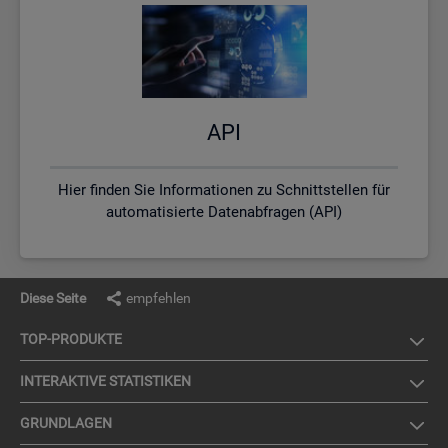
API
Hier finden Sie Informationen zu Schnittstellen für
automatisierte Datenabfragen (API)
Diese Seite
empfehlen
TOP-PRO­DUK­TE
IN­TER­AK­TI­VE STA­TIS­TI­KEN
GRUND­LA­GEN