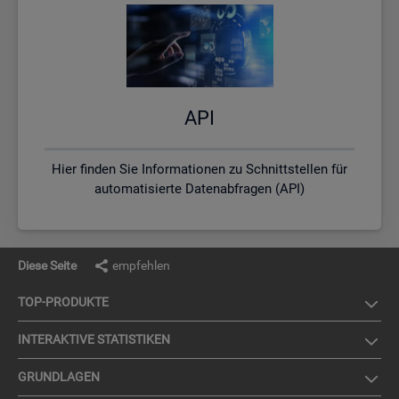
API
Hier finden Sie Informationen zu Schnittstellen für
automatisierte Datenabfragen (API)
Diese Seite
empfehlen
TOP-PRO­DUK­TE
IN­TER­AK­TI­VE STA­TIS­TI­KEN
GRUND­LA­GEN