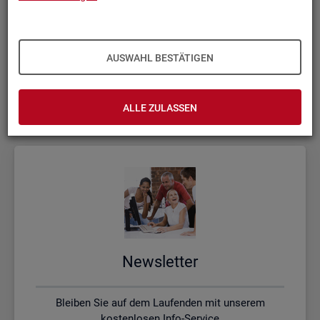
Kon­takt, Feed­back und Kri­tik
AUSWAHL BESTÄTIGEN
Schreiben Sie uns oder rufen uns an, wenn Sie Fragen
haben
ALLE ZULASSEN
News­let­ter
Bleiben Sie auf dem Laufenden mit unserem
kostenlosen Info-Service