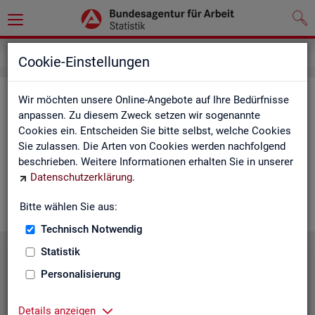
Service
Cookie-Einstellungen
Ser­vice
Wir möchten unsere Online-Angebote auf Ihre Bedürfnisse
anpassen. Zu diesem Zweck setzen wir sogenannte
Cookies ein. Entscheiden Sie bitte selbst, welche Cookies
Die Sta­tis­tik der
BA
bie­tet ein brei­tes An­ge­bot an Pro­duk­ten
Sie zulassen. Die Arten von Cookies werden nachfolgend
und Son­der­aus­wer­tung (nach
Be­darf
). Haben Sie Fra­gen,
beschrieben. Weitere Informationen erhalten Sie in unserer
einen spe­zi­el­len Da­ten­wunsch oder möch­ten uns ein Feed­
Datenschutzerklärung
.
back zu un­se­ren Pro­duk­ten geben, dann schau­en Sie auf den
nach­fol­gen­den Sei­ten vor­bei oder kon­tak­tie­ren uns.
Bitte wählen Sie aus:
Technisch Notwendig
Statistik
Personalisierung
Details anzeigen