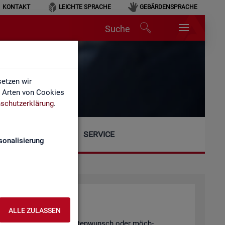
KONTAKT
LEICHTE SPRACHE
GEBÄRDENSPRACHE
Suche
etzen wir
e Arten von Cookies
schutzerklärung
.
SERVICE
sonalisierung
ALLE ZULASSEN
gen, einen spe­zi­el­len Da­ten­wunsch oder möch­