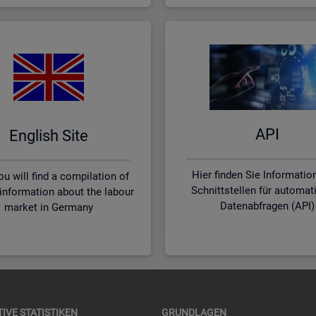
API
English Site
Hier finden Sie Informatio
u will find a compilation of
Schnittstellen für automat
 information about the labour
Datenabfragen (API)
market in Germany
TI­VE STA­TIS­TI­KEN
GRUND­LA­GEN