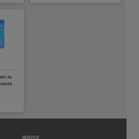
nen zu
isierte
SER­VICE