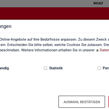
INHALT
lungen
Service
Online-Angebote auf Ihre Bedürfnisse anpassen. Zu diesem Zweck s
in. Entscheiden Sie bitte selbst, welche Cookies Sie zulassen. Di
eschrieben. Weitere Informationen erhalten Sie in unserer
Daten
:
GRUNDLAGEN
endig
Statistik
Per
Ser­vice
AUSWAHL BESTÄTIGEN
ot an Pro­duk­ten und Son­der­aus­wer­tung (nach
Be­darf
). Haben Sie Fra­