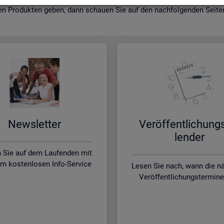
en Pro­duk­ten geben, dann schau­en Sie auf den nach­fol­gen­den Sei­ten 
News­let­ter
Ver­öf­fent­li­chung
len­der
n Sie auf dem Laufenden mit
m kostenlosen Info-Service
Lesen Sie nach, wann die n
Veröffentlichungstermine