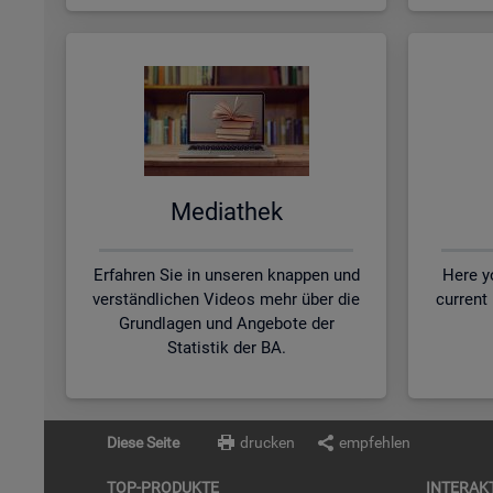
Me­dia­thek
Erfahren Sie in unseren knappen und
Here yo
verständlichen Videos mehr über die
current
Grundlagen und Angebote der
Statistik der BA.
Diese Seite
drucken
empfehlen
TOP-PRO­DUK­TE
IN­TER­AK­