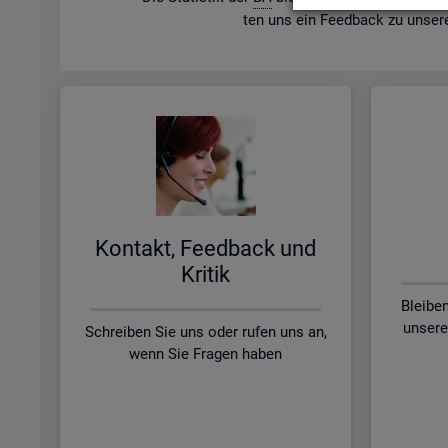
ten uns ein Feed­back zu un­se­r
Kon­takt, Feed­back und
Kri­tik
Bleibe
unsere
Schreiben Sie uns oder rufen uns an,
wenn Sie Fragen haben