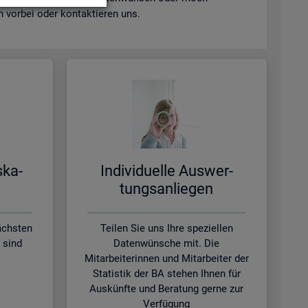
vor­bei oder kon­tak­tie­ren uns.
s­ka­
In­di­vi­du­el­le Aus­wer­
tungs­an­lie­gen
ächsten
Teilen Sie uns Ihre speziellen
 sind
Datenwünsche mit. Die
Mitarbeiterinnen und Mitarbeiter der
Statistik der BA stehen Ihnen für
Auskünfte und Beratung gerne zur
Verfügung