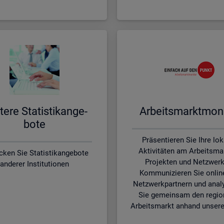
te­re Sta­tis­tik­an­ge­
Ar­beits­markt­mo­ni
bo­te
Präsentieren Sie Ihre lo
Aktivitäten am Arbeitsmar
cken Sie Statistikangebote
Projekten und Netzwerk
anderer Institutionen
Kommunizieren Sie onlin
Netzwerkpartnern und anal
Sie gemeinsam den regio
Arbeitsmarkt anhand unsere