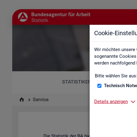
Cookie-Einstel
Wir möchten unsere 
sogenannte Cookies e
werden nachfolgend b
Bitte wählen Sie aus
STATISTIKEN
Technisch Notw
Service
Details anzeigen
Die Sta­tis­tik der
BA
bie­tet ein brei­tes An­ge­b