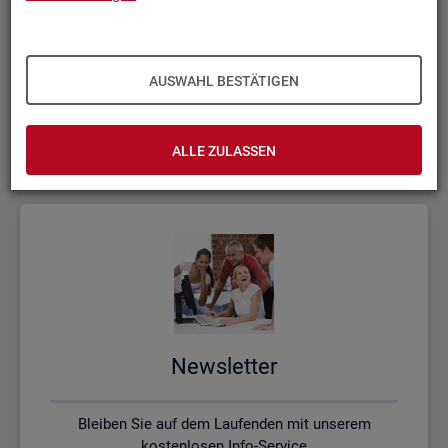
Kon­takt, Feed­back und Kri­tik
AUSWAHL BESTÄTIGEN
Schreiben Sie uns oder rufen uns an, wenn Sie Fragen
haben
ALLE ZULASSEN
News­let­ter
Bleiben Sie auf dem Laufenden mit unserem
kostenlosen Info-Service