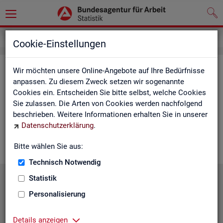
Service
Cookie-Einstellungen
Ser­vice
Wir möchten unsere Online-Angebote auf Ihre Bedürfnisse
anpassen. Zu diesem Zweck setzen wir sogenannte
Cookies ein. Entscheiden Sie bitte selbst, welche Cookies
Die Sta­tis­tik der
BA
bie­tet ein brei­tes An­ge­bot an Pro­duk­ten
Sie zulassen. Die Arten von Cookies werden nachfolgend
und Son­der­aus­wer­tung (nach
Be­darf
). Haben Sie Fra­gen,
beschrieben. Weitere Informationen erhalten Sie in unserer
einen spe­zi­el­len Da­ten­wunsch oder möch­ten uns ein Feed­
Datenschutzerklärung
.
back zu un­se­ren Pro­duk­ten geben, dann schau­en Sie auf den
nach­fol­gen­den Sei­ten vor­bei oder kon­tak­tie­ren uns.
Bitte wählen Sie aus:
Technisch Notwendig
Statistik
Personalisierung
Details anzeigen