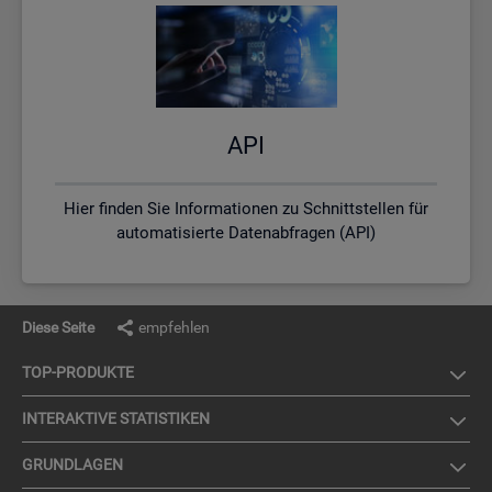
API
Hier finden Sie Informationen zu Schnittstellen für
automatisierte Datenabfragen (API)
Diese Seite
empfehlen
TOP-PRO­DUK­TE
IN­TER­AK­TI­VE STA­TIS­TI­KEN
GRUND­LA­GEN