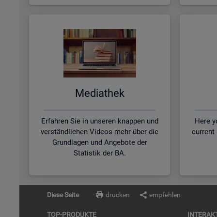
Me­dia­thek
Erfahren Sie in unseren knappen und
Here yo
verständlichen Videos mehr über die
current
Grundlagen und Angebote der
Statistik der BA.
Diese Seite
drucken
empfehlen
TOP-PRO­DUK­TE
IN­TER­AK­