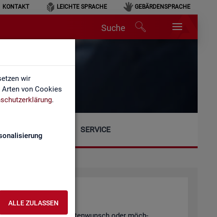
KONTAKT
LEICHTE SPRACHE
GEBÄRDENSPRACHE
Suche
etzen wir
e Arten von Cookies
schutzerklärung
.
SERVICE
sonalisierung
ALLE ZULASSEN
gen, einen spe­zi­el­len Da­ten­wunsch oder möch­