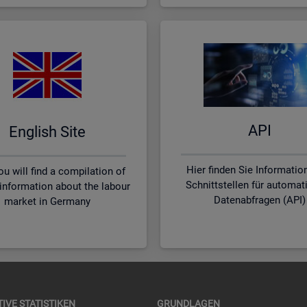
API
English Site
Hier finden Sie Informatio
u will find a compilation of
Schnittstellen für automat
 information about the labour
Datenabfragen (API)
market in Germany
TI­VE STA­TIS­TI­KEN
GRUND­LA­GEN