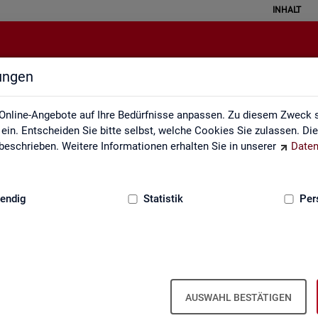
INHALT
lungen
Service
Online-Angebote auf Ihre Bedürfnisse anpassen. Zu diesem Zweck s
in. Entscheiden Sie bitte selbst, welche Cookies Sie zulassen. Di
eschrieben. Weitere Informationen erhalten Sie in unserer
Daten
:
GRUNDLAGEN
endig
Statistik
Per
Ser­vice
AUSWAHL BESTÄTIGEN
ot an Pro­duk­ten und Son­der­aus­wer­tung (nach
Be­darf
). Haben Sie Fra­