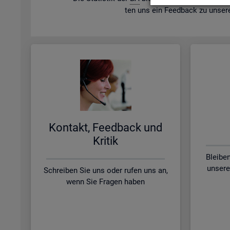
ten uns ein Feed­back zu un­se­r
Kon­takt, Feed­back und
Kri­tik
Bleibe
unsere
Schreiben Sie uns oder rufen uns an,
wenn Sie Fragen haben