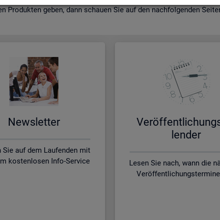
en Pro­duk­ten geben, dann schau­en Sie auf den nach­fol­gen­den Sei­ten 
News­let­ter
Ver­öf­fent­li­chung
len­der
n Sie auf dem Laufenden mit
m kostenlosen Info-Service
Lesen Sie nach, wann die n
Veröffentlichungstermine