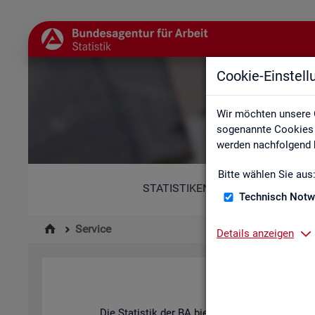
Cookie-Einstel
Wir möchten unsere 
sogenannte Cookies e
werden nachfolgend b
Bitte wählen Sie aus
STATISTIKEN
Technisch Notw
Service
Details anzeigen
Die Sta­tis­tik der
BA
bie­tet ein brei­tes An­ge­b