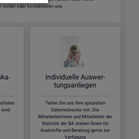
vor­bei oder kon­tak­tie­ren uns.
s­ka­
In­di­vi­du­el­le Aus­wer­
tungs­an­lie­gen
ächsten
Teilen Sie uns Ihre speziellen
 sind
Datenwünsche mit. Die
Mitarbeiterinnen und Mitarbeiter der
Statistik der BA stehen Ihnen für
Auskünfte und Beratung gerne zur
Verfügung