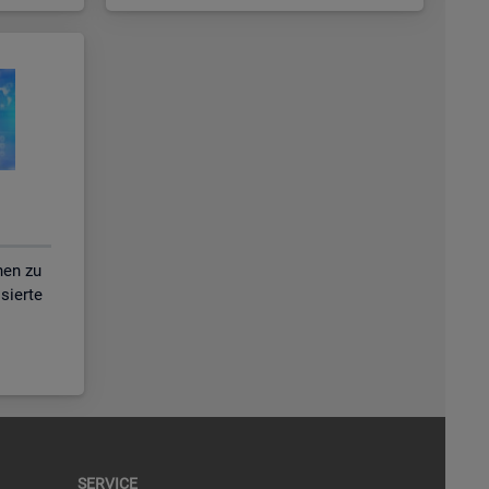
nen zu
isierte
SER­VICE