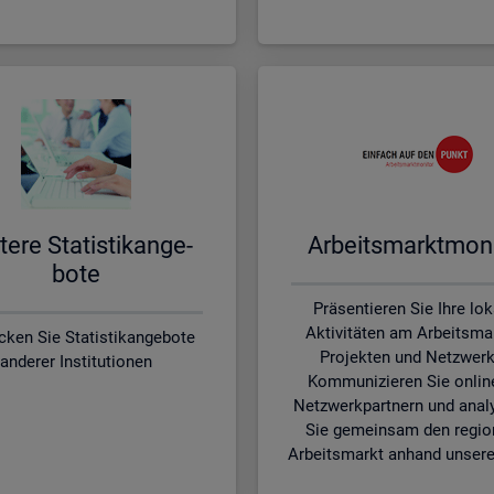
te­re Sta­tis­tik­an­ge­
Ar­beits­markt­mo­ni
bo­te
Präsentieren Sie Ihre lo
Aktivitäten am Arbeitsmar
cken Sie Statistikangebote
Projekten und Netzwerk
anderer Institutionen
Kommunizieren Sie onlin
Netzwerkpartnern und anal
Sie gemeinsam den regio
Arbeitsmarkt anhand unsere