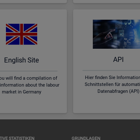
API
English Site
Hier finden Sie Informatio
u will find a compilation of
Schnittstellen für automat
 information about the labour
Datenabfragen (API)
market in Germany
TI­VE STA­TIS­TI­KEN
GRUND­LA­GEN