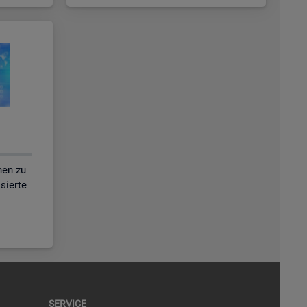
nen zu
isierte
SER­VICE