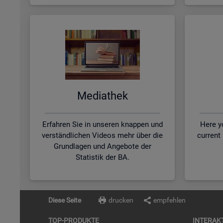
Me­dia­thek
Erfahren Sie in unseren knappen und
Here yo
verständlichen Videos mehr über die
current
Grundlagen und Angebote der
Statistik der BA.
Diese Seite
drucken
empfehlen
TOP-PRO­DUK­TE
IN­TER­AK­