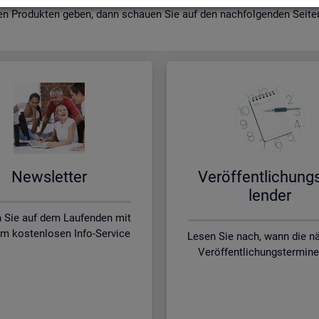
en Pro­duk­ten geben, dann schau­en Sie auf den nach­fol­gen­den Sei­ten 
News­let­ter
Ver­öf­fent­li­chung
len­der
n Sie auf dem Laufenden mit
m kostenlosen Info-Service
Lesen Sie nach, wann die n
Veröffentlichungstermine