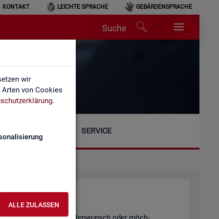
KONTAKT
LEICHTE SPRACHE
GEBÄRDENSPRACHE
Suche
etzen wir
e Arten von Cookies
schutzerklärung
.
SERVICE
sonalisierung
ALLE ZULASSEN
gen, einen spe­zi­el­len Da­ten­wunsch oder möch­