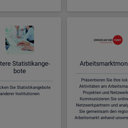
te­re Sta­tis­tik­an­ge­
Ar­beits­markt­mo­ni
bo­te
Präsentieren Sie Ihre lo
Aktivitäten am Arbeitsmar
cken Sie Statistikangebote
Projekten und Netzwerk
anderer Institutionen
Kommunizieren Sie onlin
Netzwerkpartnern und anal
Sie gemeinsam den regio
Arbeitsmarkt anhand unsere