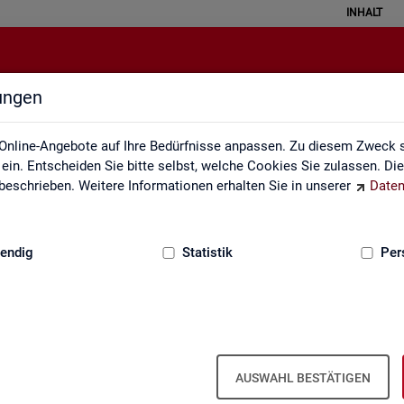
INHALT
lungen
Service
Online-Angebote auf Ihre Bedürfnisse anpassen. Zu diesem Zweck s
in. Entscheiden Sie bitte selbst, welche Cookies Sie zulassen. Di
eschrieben. Weitere Informationen erhalten Sie in unserer
Daten
:
GRUNDLAGEN
endig
Statistik
Per
Ser­vice
AUSWAHL BESTÄTIGEN
ot an Pro­duk­ten und Son­der­aus­wer­tung (nach
Be­darf
). Haben Sie Fra­