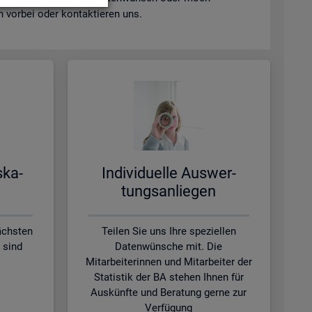
vor­bei oder kon­tak­tie­ren uns.
s­ka­
In­di­vi­du­el­le Aus­wer­
tungs­an­lie­gen
ächsten
Teilen Sie uns Ihre speziellen
 sind
Datenwünsche mit. Die
Mitarbeiterinnen und Mitarbeiter der
Statistik der BA stehen Ihnen für
Auskünfte und Beratung gerne zur
Verfügung