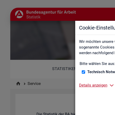
Cookie-Einstel
Wir möchten unsere 
sogenannte Cookies e
werden nachfolgend b
Bitte wählen Sie aus
STATISTIKEN
Technisch Notw
Service
Details anzeigen
Die Sta­tis­tik der
BA
bie­tet ein brei­tes An­ge­b