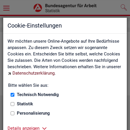
Service
Cookie-Einstellungen
Ser­vice
Wir möchten unsere Online-Angebote auf Ihre Bedürfnisse
anpassen. Zu diesem Zweck setzen wir sogenannte
Cookies ein. Entscheiden Sie bitte selbst, welche Cookies
Die Sta­tis­tik der
BA
bie­tet ein brei­tes An­ge­bot an Pro­duk­ten
Sie zulassen. Die Arten von Cookies werden nachfolgend
und Son­der­aus­wer­tung (nach
Be­darf
). Haben Sie Fra­gen,
beschrieben. Weitere Informationen erhalten Sie in unserer
einen spe­zi­el­len Da­ten­wunsch oder möch­ten uns ein Feed­
Datenschutzerklärung
.
back zu un­se­ren Pro­duk­ten geben, dann schau­en Sie auf den
nach­fol­gen­den Sei­ten vor­bei oder kon­tak­tie­ren uns.
Bitte wählen Sie aus:
Technisch Notwendig
Statistik
Personalisierung
Details anzeigen