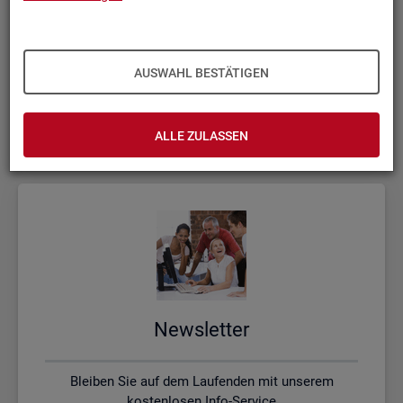
Kon­takt, Feed­back und Kri­tik
AUSWAHL BESTÄTIGEN
Schreiben Sie uns oder rufen uns an, wenn Sie Fragen
haben
ALLE ZULASSEN
News­let­ter
Bleiben Sie auf dem Laufenden mit unserem
kostenlosen Info-Service