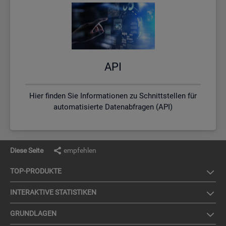
API
Hier finden Sie Informationen zu Schnittstellen für
automatisierte Datenabfragen (API)
Diese Seite
empfehlen
TOP-PRO­DUK­TE
IN­TER­AK­TI­VE STA­TIS­TI­KEN
GRUND­LA­GEN