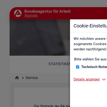
Cookie-Einstel
Wir möchten unsere 
sogenannte Cookies e
werden nachfolgend b
Bitte wählen Sie aus
STATISTIKEN
Technisch Notw
Service
Details anzeigen
Die Sta­tis­tik der
BA
bie­tet ein brei­tes An­ge­b