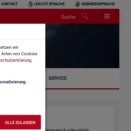
KONTAKT
LEICHTE SPRACHE
GEBÄRDENSPRACHE
Suche
etzen wir
e Arten von Cookies
schutzerklärung
.
SERVICE
sonalisierung
ALLE ZULASSEN
gen, einen spe­zi­el­len Da­ten­wunsch oder möch­