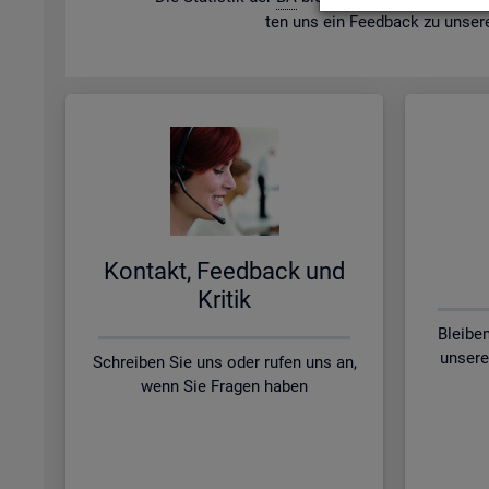
ten uns ein Feed­back zu un­se­r
Kon­takt, Feed­back und
Kri­tik
Bleibe
unsere
Schreiben Sie uns oder rufen uns an,
wenn Sie Fragen haben