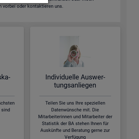
vor­bei oder kon­tak­tie­ren uns.
s­ka­
In­di­vi­du­el­le Aus­wer­
tungs­an­lie­gen
ächsten
Teilen Sie uns Ihre speziellen
 sind
Datenwünsche mit. Die
Mitarbeiterinnen und Mitarbeiter der
Statistik der BA stehen Ihnen für
Auskünfte und Beratung gerne zur
Verfügung