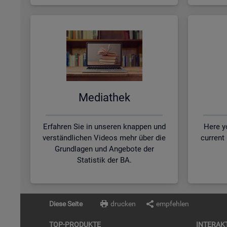
Me­dia­thek
Erfahren Sie in unseren knappen und
Here yo
verständlichen Videos mehr über die
current
Grundlagen und Angebote der
Statistik der BA.
Diese Seite
drucken
empfehlen
TOP-PRO­DUK­TE
IN­TER­AK­