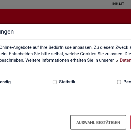
INHALT
lungen
Service
Online-Angebote auf Ihre Bedürfnisse anpassen. Zu diesem Zweck s
in. Entscheiden Sie bitte selbst, welche Cookies Sie zulassen. Di
eschrieben. Weitere Informationen erhalten Sie in unserer
Daten
:
GRUNDLAGEN
endig
Statistik
Per
Ser­vice
AUSWAHL BESTÄTIGEN
ot an Pro­duk­ten und Son­der­aus­wer­tung (nach
Be­darf
). Haben Sie Fra­