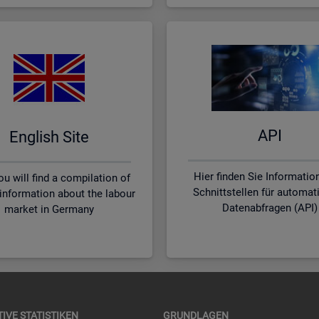
API
English Site
Hier finden Sie Informatio
u will find a compilation of
Schnittstellen für automat
 information about the labour
Datenabfragen (API)
market in Germany
TI­VE STA­TIS­TI­KEN
GRUND­LA­GEN