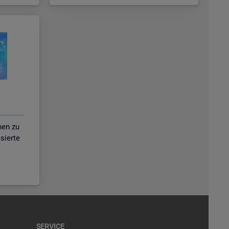
nen zu
isierte
SER­VICE