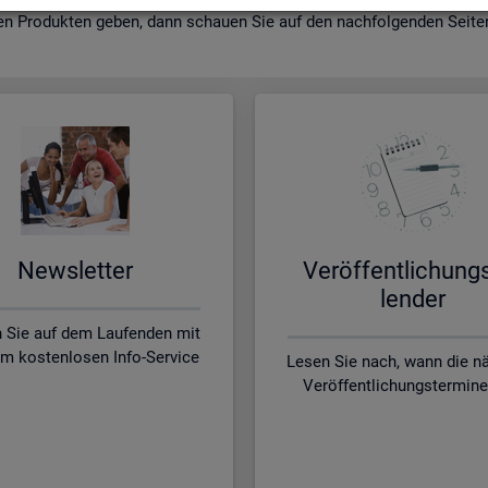
en Pro­duk­ten geben, dann schau­en Sie auf den nach­fol­gen­den Sei­ten 
News­let­ter
Ver­öf­fent­li­chung
len­der
n Sie auf dem Laufenden mit
m kostenlosen Info-Service
Lesen Sie nach, wann die n
Veröffentlichungstermine