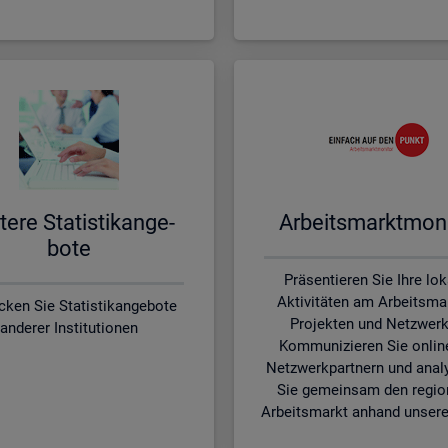
te­re Sta­tis­tik­an­ge­
Ar­beits­markt­mo­ni
bo­te
Präsentieren Sie Ihre lo
Aktivitäten am Arbeitsmar
cken Sie Statistikangebote
Projekten und Netzwerk
anderer Institutionen
Kommunizieren Sie onlin
Netzwerkpartnern und anal
Sie gemeinsam den regio
Arbeitsmarkt anhand unsere