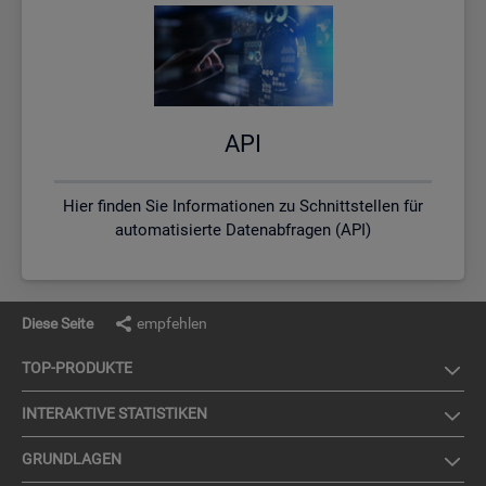
API
Hier finden Sie Informationen zu Schnittstellen für
automatisierte Datenabfragen (API)
Diese Seite
empfehlen
TOP-PRO­DUK­TE
IN­TER­AK­TI­VE STA­TIS­TI­KEN
GRUND­LA­GEN