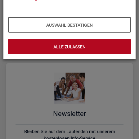
Kon­takt, Feed­back und Kri­tik
AUSWAHL BESTÄTIGEN
Schreiben Sie uns oder rufen uns an, wenn Sie Fragen
haben
ALLE ZULASSEN
News­let­ter
Bleiben Sie auf dem Laufenden mit unserem
kostenlosen Info-Service