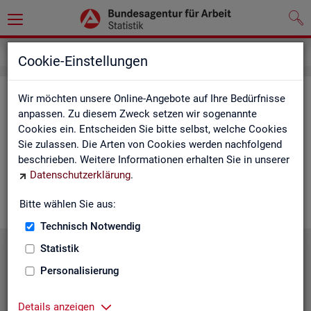
Service
Cookie-Einstellungen
Ser­vice
Wir möchten unsere Online-Angebote auf Ihre Bedürfnisse
anpassen. Zu diesem Zweck setzen wir sogenannte
Cookies ein. Entscheiden Sie bitte selbst, welche Cookies
Die Sta­tis­tik der
BA
bie­tet ein brei­tes An­ge­bot an Pro­duk­ten
Sie zulassen. Die Arten von Cookies werden nachfolgend
und Son­der­aus­wer­tung (nach
Be­darf
). Haben Sie Fra­gen,
beschrieben. Weitere Informationen erhalten Sie in unserer
einen spe­zi­el­len Da­ten­wunsch oder möch­ten uns ein Feed­
Datenschutzerklärung
.
back zu un­se­ren Pro­duk­ten geben, dann schau­en Sie auf den
nach­fol­gen­den Sei­ten vor­bei oder kon­tak­tie­ren uns.
Bitte wählen Sie aus:
Technisch Notwendig
Statistik
Personalisierung
Details anzeigen