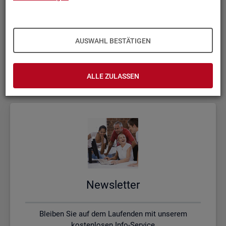
Kon­takt, Feed­back und Kri­tik
AUSWAHL BESTÄTIGEN
Schreiben Sie uns oder rufen uns an, wenn Sie Fragen
haben
ALLE ZULASSEN
News­let­ter
Bleiben Sie auf dem Laufenden mit unserem
kostenlosen Info-Service