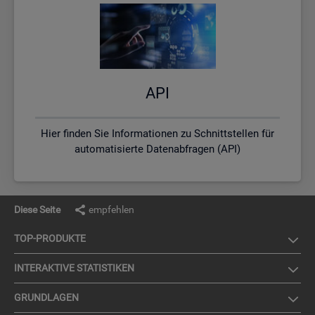
API
Hier finden Sie Informationen zu Schnittstellen für
automatisierte Datenabfragen (API)
Diese Seite
empfehlen
TOP-PRO­DUK­TE
IN­TER­AK­TI­VE STA­TIS­TI­KEN
GRUND­LA­GEN