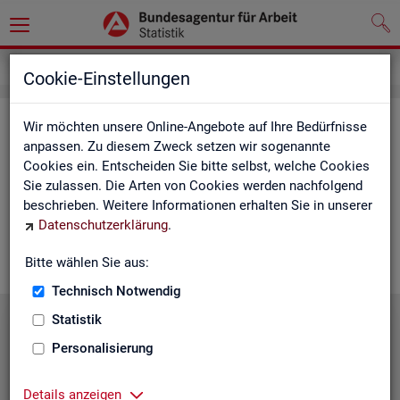
Service
Cookie-Einstellungen
Ser­vice
Wir möchten unsere Online-Angebote auf Ihre Bedürfnisse
anpassen. Zu diesem Zweck setzen wir sogenannte
Cookies ein. Entscheiden Sie bitte selbst, welche Cookies
Die Sta­tis­tik der
BA
bie­tet ein brei­tes An­ge­bot an Pro­duk­ten
Sie zulassen. Die Arten von Cookies werden nachfolgend
und Son­der­aus­wer­tung (nach
Be­darf
). Haben Sie Fra­gen,
beschrieben. Weitere Informationen erhalten Sie in unserer
einen spe­zi­el­len Da­ten­wunsch oder möch­ten uns ein Feed­
Datenschutzerklärung
.
back zu un­se­ren Pro­duk­ten geben, dann schau­en Sie auf den
nach­fol­gen­den Sei­ten vor­bei oder kon­tak­tie­ren uns.
Bitte wählen Sie aus:
Technisch Notwendig
Statistik
Personalisierung
Details anzeigen