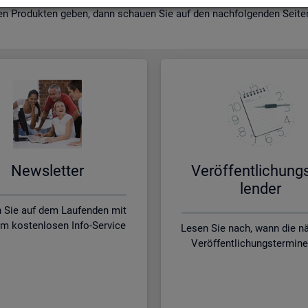
en Pro­duk­ten geben, dann schau­en Sie auf den nach­fol­gen­den Sei­ten 
News­let­ter
Ver­öf­fent­li­chung
len­der
n Sie auf dem Laufenden mit
m kostenlosen Info-Service
Lesen Sie nach, wann die n
Veröffentlichungstermine