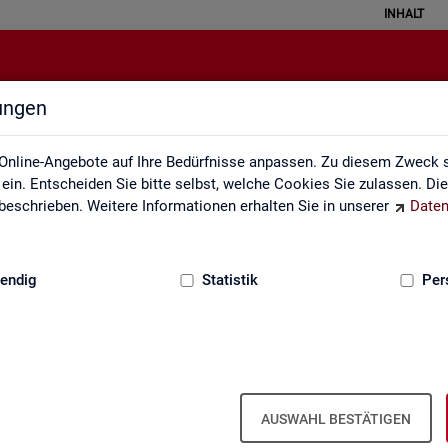
INHALT
lungen
Service
Online-Angebote auf Ihre Bedürfnisse anpassen. Zu diesem Zweck s
in. Entscheiden Sie bitte selbst, welche Cookies Sie zulassen. Di
eschrieben. Weitere Informationen erhalten Sie in unserer
Daten
:
GRUNDLAGEN
endig
Statistik
Per
Ser­vice
AUSWAHL BESTÄTIGEN
ot an Pro­duk­ten und Son­der­aus­wer­tung (nach
Be­darf
). Haben Sie Fra­