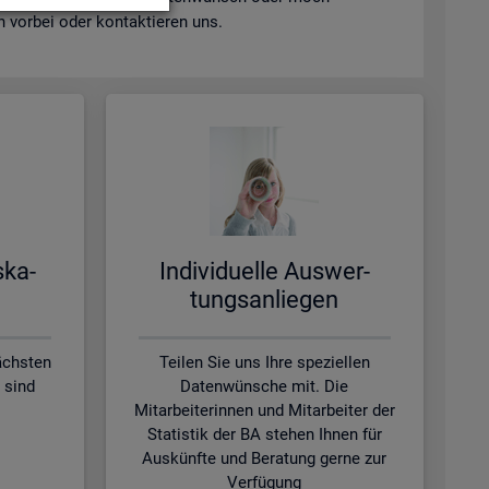
vor­bei oder kon­tak­tie­ren uns.
s­ka­
In­di­vi­du­el­le Aus­wer­
tungs­an­lie­gen
ächsten
Teilen Sie uns Ihre speziellen
 sind
Datenwünsche mit. Die
Mitarbeiterinnen und Mitarbeiter der
Statistik der BA stehen Ihnen für
Auskünfte und Beratung gerne zur
Verfügung