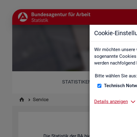
Cookie-Einstel
Wir möchten unsere 
sogenannte Cookies e
werden nachfolgend b
Bitte wählen Sie aus
STATISTIKEN
Technisch Notw
Service
Details anzeigen
Die Sta­tis­tik der
BA
bie­tet ein brei­tes An­ge­b