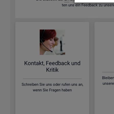
ten uns ein Feed­back zu un­se­r
Kon­takt, Feed­back und
Kri­tik
Bleibe
unsere
Schreiben Sie uns oder rufen uns an,
wenn Sie Fragen haben