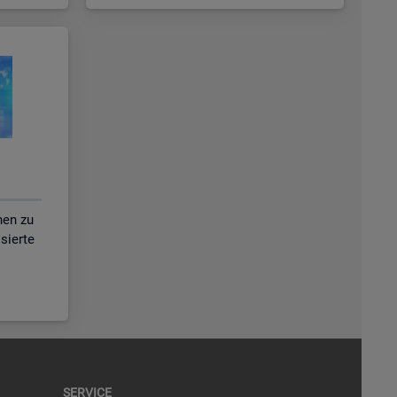
nen zu
isierte
SER­VICE