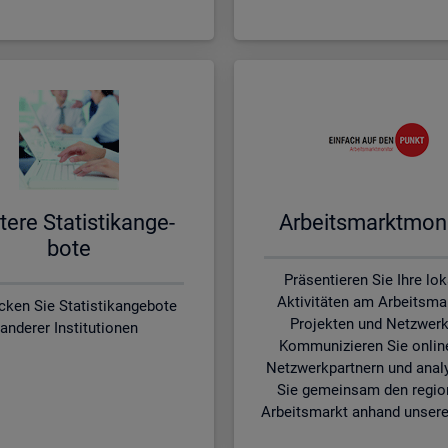
te­re Sta­tis­tik­an­ge­
Ar­beits­markt­mo­ni
bo­te
Präsentieren Sie Ihre lo
Aktivitäten am Arbeitsmar
cken Sie Statistikangebote
Projekten und Netzwerk
anderer Institutionen
Kommunizieren Sie onlin
Netzwerkpartnern und anal
Sie gemeinsam den regio
Arbeitsmarkt anhand unsere