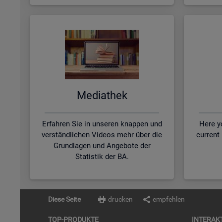
Me­dia­thek
Erfahren Sie in unseren knappen und
Here yo
verständlichen Videos mehr über die
current
Grundlagen und Angebote der
Statistik der BA.
Diese Seite
drucken
empfehlen
TOP-PRO­DUK­TE
IN­TER­AK­