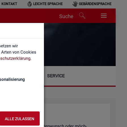
KONTAKT
LEICHTE SPRACHE
GEBÄRDENSPRACHE
Suche
etzen wir
e Arten von Cookies
schutzerklärung
.
SERVICE
sonalisierung
ALLE ZULASSEN
gen, einen spe­zi­el­len Da­ten­wunsch oder möch­