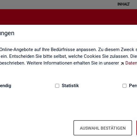
INHALT
lungen
Service
Online-Angebote auf Ihre Bedürfnisse anpassen. Zu diesem Zweck s
in. Entscheiden Sie bitte selbst, welche Cookies Sie zulassen. Di
eschrieben. Weitere Informationen erhalten Sie in unserer
Daten
:
GRUNDLAGEN
endig
Statistik
Per
Ser­vice
AUSWAHL BESTÄTIGEN
ot an Pro­duk­ten und Son­der­aus­wer­tung (nach
Be­darf
). Haben Sie Fra­