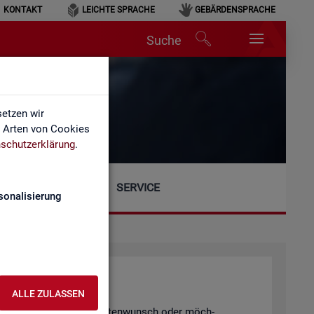
KONTAKT
LEICHTE SPRACHE
GEBÄRDENSPRACHE
Suche
etzen wir
e Arten von Cookies
schutzerklärung
.
SERVICE
sonalisierung
ALLE ZULASSEN
gen, einen spe­zi­el­len Da­ten­wunsch oder möch­