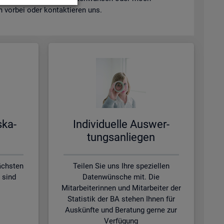
vor­bei oder kon­tak­tie­ren uns.
s­ka­
In­di­vi­du­el­le Aus­wer­
tungs­an­lie­gen
ächsten
Teilen Sie uns Ihre speziellen
 sind
Datenwünsche mit. Die
Mitarbeiterinnen und Mitarbeiter der
Statistik der BA stehen Ihnen für
Auskünfte und Beratung gerne zur
Verfügung