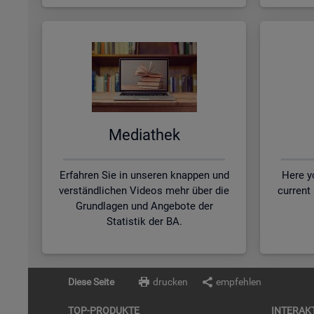
Me­dia­thek
Erfahren Sie in unseren knappen und
Here yo
verständlichen Videos mehr über die
current
Grundlagen und Angebote der
Statistik der BA.
Diese Seite
drucken
empfehlen
TOP-PRO­DUK­TE
IN­TER­AK­