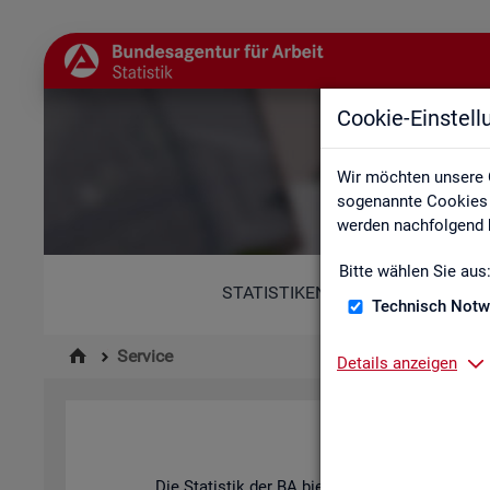
Cookie-Einstel
Wir möchten unsere 
sogenannte Cookies e
werden nachfolgend b
Bitte wählen Sie aus
STATISTIKEN
Technisch Notw
Service
Details anzeigen
Die Sta­tis­tik der
BA
bie­tet ein brei­tes An­ge­b