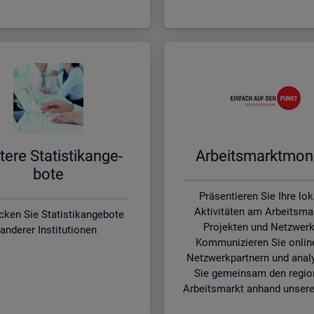
te­re Sta­tis­tik­an­ge­
Ar­beits­markt­mo­ni
bo­te
Präsentieren Sie Ihre lo
Aktivitäten am Arbeitsmar
cken Sie Statistikangebote
Projekten und Netzwerk
anderer Institutionen
Kommunizieren Sie onlin
Netzwerkpartnern und anal
Sie gemeinsam den regio
Arbeitsmarkt anhand unsere