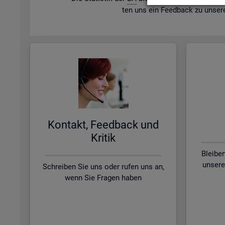
ten uns ein Feed­back zu un­se­r
Kon­takt, Feed­back und
Kri­tik
Bleibe
unsere
Schreiben Sie uns oder rufen uns an,
wenn Sie Fragen haben