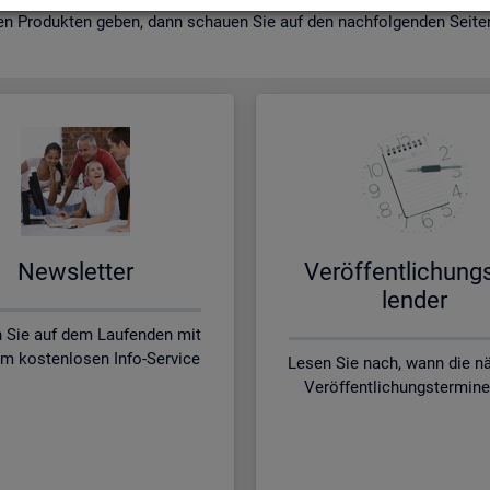
en Pro­duk­ten geben, dann schau­en Sie auf den nach­fol­gen­den Sei­ten 
News­let­ter
Ver­öf­fent­li­chung
len­der
n Sie auf dem Laufenden mit
m kostenlosen Info-Service
Lesen Sie nach, wann die n
Veröffentlichungstermine