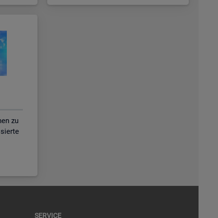
nen zu
isierte
SER­VICE