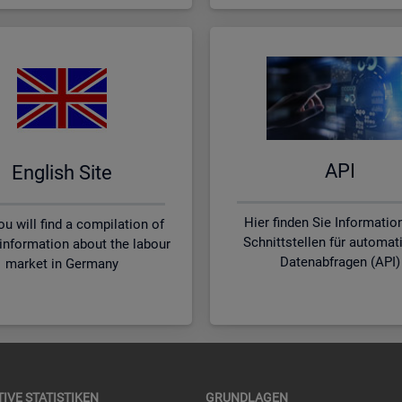
API
English Site
Hier finden Sie Informatio
u will find a compilation of
Schnittstellen für automat
 information about the labour
Datenabfragen (API)
market in Germany
TI­VE STA­TIS­TI­KEN
GRUND­LA­GEN