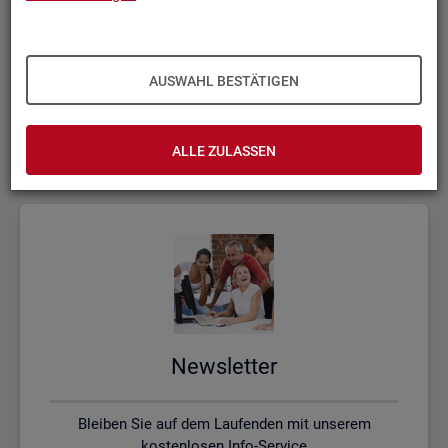
Kon­takt, Feed­back und Kri­tik
AUSWAHL BESTÄTIGEN
Schreiben Sie uns oder rufen uns an, wenn Sie Fragen
haben
ALLE ZULASSEN
News­let­ter
Bleiben Sie auf dem Laufenden mit unserem
kostenlosen Info-Service