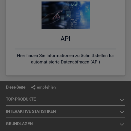
API
Hier finden Sie Informationen zu Schnittstellen für
automatisierte Datenabfragen (API)
Diese Seite
empfehlen
TOP-PRO­DUK­TE
IN­TER­AK­TI­VE STA­TIS­TI­KEN
GRUND­LA­GEN