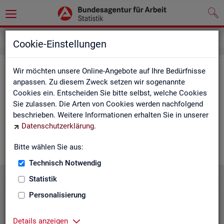
Service
Cookie-Einstellungen
Ser­vice
Wir möchten unsere Online-Angebote auf Ihre Bedürfnisse
anpassen. Zu diesem Zweck setzen wir sogenannte
Cookies ein. Entscheiden Sie bitte selbst, welche Cookies
Die Sta­tis­tik der
BA
bie­tet ein brei­tes An­ge­bot an Pro­duk­ten
Sie zulassen. Die Arten von Cookies werden nachfolgend
und Son­der­aus­wer­tung (nach
Be­darf
). Haben Sie Fra­gen,
beschrieben. Weitere Informationen erhalten Sie in unserer
einen spe­zi­el­len Da­ten­wunsch oder möch­ten uns ein Feed­
Datenschutzerklärung
.
back zu un­se­ren Pro­duk­ten geben, dann schau­en Sie auf den
nach­fol­gen­den Sei­ten vor­bei oder kon­tak­tie­ren uns.
Bitte wählen Sie aus:
Technisch Notwendig
Statistik
Personalisierung
Details anzeigen