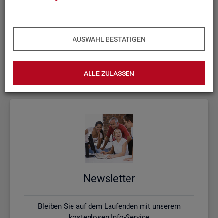
Kon­takt, Feed­back und Kri­tik
AUSWAHL BESTÄTIGEN
Schreiben Sie uns oder rufen uns an, wenn Sie Fragen
haben
ALLE ZULASSEN
News­let­ter
Bleiben Sie auf dem Laufenden mit unserem
kostenlosen Info-Service