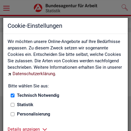
Service
Cookie-Einstellungen
Ser­vice
Wir möchten unsere Online-Angebote auf Ihre Bedürfnisse
anpassen. Zu diesem Zweck setzen wir sogenannte
Cookies ein. Entscheiden Sie bitte selbst, welche Cookies
Die Sta­tis­tik der
BA
bie­tet ein brei­tes An­ge­bot an Pro­duk­ten
Sie zulassen. Die Arten von Cookies werden nachfolgend
und Son­der­aus­wer­tung (nach
Be­darf
). Haben Sie Fra­gen,
beschrieben. Weitere Informationen erhalten Sie in unserer
einen spe­zi­el­len Da­ten­wunsch oder möch­ten uns ein Feed­
Datenschutzerklärung
.
back zu un­se­ren Pro­duk­ten geben, dann schau­en Sie auf den
nach­fol­gen­den Sei­ten vor­bei oder kon­tak­tie­ren uns.
Bitte wählen Sie aus:
Technisch Notwendig
Statistik
Personalisierung
Details anzeigen