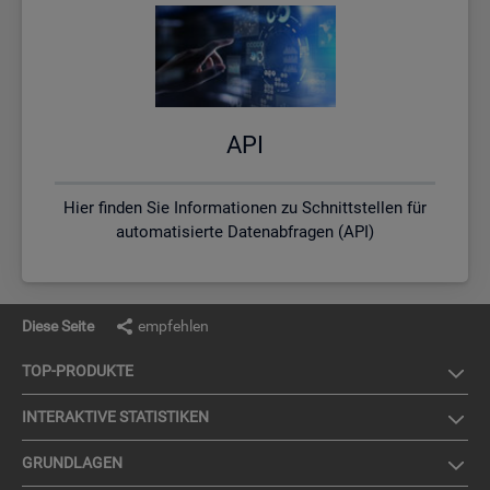
API
Hier finden Sie Informationen zu Schnittstellen für
automatisierte Datenabfragen (API)
Diese Seite
empfehlen
TOP-PRO­DUK­TE
IN­TER­AK­TI­VE STA­TIS­TI­KEN
GRUND­LA­GEN