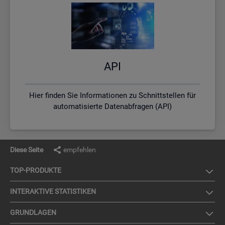
API
Hier finden Sie Informationen zu Schnittstellen für
automatisierte Datenabfragen (API)
Diese Seite
empfehlen
TOP-PRO­DUK­TE
IN­TER­AK­TI­VE STA­TIS­TI­KEN
GRUND­LA­GEN