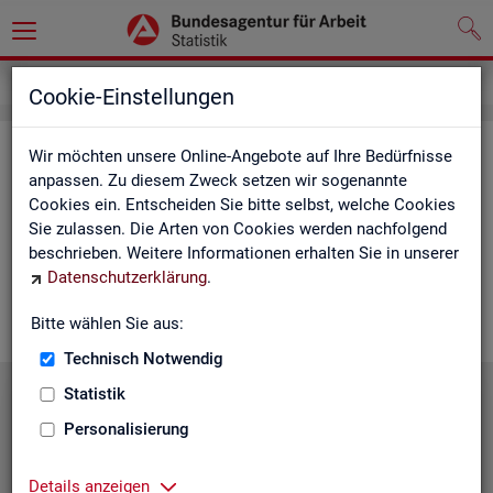
Service
Cookie-Einstellungen
Ser­vice
Wir möchten unsere Online-Angebote auf Ihre Bedürfnisse
anpassen. Zu diesem Zweck setzen wir sogenannte
Cookies ein. Entscheiden Sie bitte selbst, welche Cookies
Die Sta­tis­tik der
BA
bie­tet ein brei­tes An­ge­bot an Pro­duk­ten
Sie zulassen. Die Arten von Cookies werden nachfolgend
und Son­der­aus­wer­tung (nach
Be­darf
). Haben Sie Fra­gen,
beschrieben. Weitere Informationen erhalten Sie in unserer
einen spe­zi­el­len Da­ten­wunsch oder möch­ten uns ein Feed­
Datenschutzerklärung
.
back zu un­se­ren Pro­duk­ten geben, dann schau­en Sie auf den
nach­fol­gen­den Sei­ten vor­bei oder kon­tak­tie­ren uns.
Bitte wählen Sie aus:
Technisch Notwendig
Statistik
Personalisierung
Details anzeigen