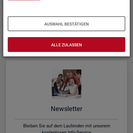
Kon­takt, Feed­back und Kri­tik
AUSWAHL BESTÄTIGEN
Schreiben Sie uns oder rufen uns an, wenn Sie Fragen
haben
ALLE ZULASSEN
News­let­ter
Bleiben Sie auf dem Laufenden mit unserem
kostenlosen Info-Service