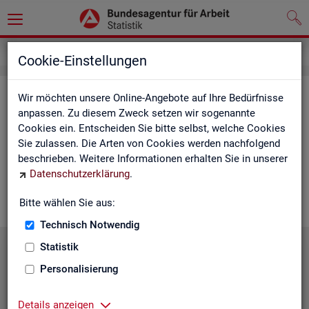
Service
Cookie-Einstellungen
Ser­vice
Wir möchten unsere Online-Angebote auf Ihre Bedürfnisse
anpassen. Zu diesem Zweck setzen wir sogenannte
Cookies ein. Entscheiden Sie bitte selbst, welche Cookies
Die Sta­tis­tik der
BA
bie­tet ein brei­tes An­ge­bot an Pro­duk­ten
Sie zulassen. Die Arten von Cookies werden nachfolgend
und Son­der­aus­wer­tung (nach
Be­darf
). Haben Sie Fra­gen,
beschrieben. Weitere Informationen erhalten Sie in unserer
einen spe­zi­el­len Da­ten­wunsch oder möch­ten uns ein Feed­
Datenschutzerklärung
.
back zu un­se­ren Pro­duk­ten geben, dann schau­en Sie auf den
nach­fol­gen­den Sei­ten vor­bei oder kon­tak­tie­ren uns.
Bitte wählen Sie aus:
Technisch Notwendig
Statistik
Personalisierung
Details anzeigen