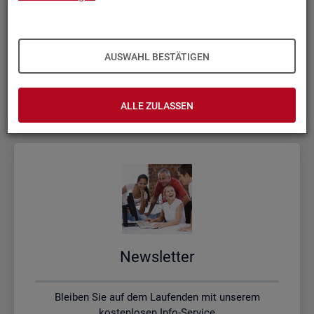
Kon­takt, Feed­back und Kri­tik
AUSWAHL BESTÄTIGEN
Schreiben Sie uns oder rufen uns an, wenn Sie Fragen
haben
ALLE ZULASSEN
News­let­ter
Bleiben Sie auf dem Laufenden mit unserem
kostenlosen Info-Service