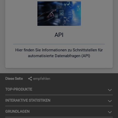
API
Hier finden Sie Informationen zu Schnittstellen für
automatisierte Datenabfragen (API)
Diese Seite
empfehlen
TOP-PRO­DUK­TE
IN­TER­AK­TI­VE STA­TIS­TI­KEN
GRUND­LA­GEN