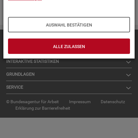
Zur An­mel­dung für den News­let­ter
.
AUSWAHL BESTÄTIGEN
Diese Seite
empfehlen
ALLE ZULASSEN
TOP-PRO­DUK­TE
IN­TER­AK­TI­VE STA­TIS­TI­KEN
GRUND­LA­GEN
SER­VICE
© Bundesagentur für Arbeit
Impressum
Datenschutz
Erklärung zur Barrierefreiheit