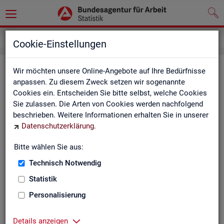
Service
Newsletter
Cookie-Einstellungen
News­let­ter Sta­tis­tik und Ar­beits­
Wir möchten unsere Online-Angebote auf Ihre Bedürfnisse
anpassen. Zu diesem Zweck setzen wir sogenannte
markt­be­richt­erstat­tung der BA
Cookies ein. Entscheiden Sie bitte selbst, welche Cookies
Sie zulassen. Die Arten von Cookies werden nachfolgend
Mit dem mo­nat­li­chen News­let­ter in­for­mie­ren wir Sie über
beschrieben. Weitere Informationen erhalten Sie in unserer
ver­schie­de­ne The­men und ak­tu­el­le Ent­wick­lun­gen.
Datenschutzerklärung
.
ak­tu­el­le Be­rich­te, wie z. B. den Mo­nats­be­richt und den BA-
Bitte wählen Sie aus:
Stel­len­in­dex "BA-X",
Technisch Notwendig
neue Ver­öf­fent­li­chun­gen,
Son­der­be­rich­te,
Statistik
Dienst­leis­tun­gen und
Personalisierung
an­de­re Neu­ig­kei­ten aus der Sta­tis­tik.
Die­ser Ser­vice ist selbst­ver­ständ­lich kos­ten­los.
Details anzeigen