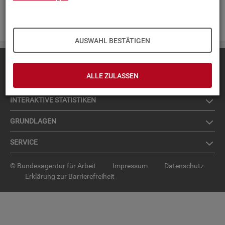
Zur An­mel­dung für den News­let­ter
.
AUSWAHL BESTÄTIGEN
Diese Seite
empfehlen
ALLE ZULASSEN
TOP-PRO­DUK­TE
IN­TER­AK­TI­VE STA­TIS­TI­KEN
GRUND­LA­GEN
SER­VICE
© Bundesagentur für Arbeit
Impressum
Datenschutz
Erklärung zur Barrierefreiheit