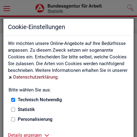
Service
Newsletter
Cookie-Einstellungen
News­let­ter Sta­tis­tik und Ar­beits­
Wir möchten unsere Online-Angebote auf Ihre Bedürfnisse
anpassen. Zu diesem Zweck setzen wir sogenannte
markt­be­richt­erstat­tung der BA
Cookies ein. Entscheiden Sie bitte selbst, welche Cookies
Sie zulassen. Die Arten von Cookies werden nachfolgend
Mit dem mo­nat­li­chen News­let­ter in­for­mie­ren wir Sie über
beschrieben. Weitere Informationen erhalten Sie in unserer
ver­schie­de­ne The­men und ak­tu­el­le Ent­wick­lun­gen.
Datenschutzerklärung
.
ak­tu­el­le Be­rich­te, wie z. B. den Mo­nats­be­richt und den BA-
Bitte wählen Sie aus:
Stel­len­in­dex "BA-X",
Technisch Notwendig
neue Ver­öf­fent­li­chun­gen,
Son­der­be­rich­te,
Statistik
Dienst­leis­tun­gen und
Personalisierung
an­de­re Neu­ig­kei­ten aus der Sta­tis­tik.
Die­ser Ser­vice ist selbst­ver­ständ­lich kos­ten­los.
Details anzeigen