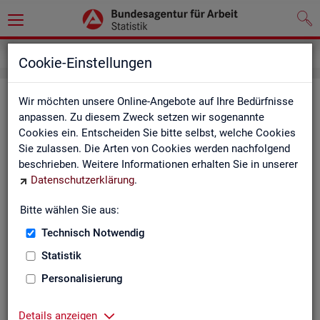
Service
Newsletter
Cookie-Einstellungen
News­let­ter Sta­tis­tik und Ar­beits­
Wir möchten unsere Online-Angebote auf Ihre Bedürfnisse
anpassen. Zu diesem Zweck setzen wir sogenannte
markt­be­richt­erstat­tung der BA
Cookies ein. Entscheiden Sie bitte selbst, welche Cookies
Sie zulassen. Die Arten von Cookies werden nachfolgend
Mit dem mo­nat­li­chen News­let­ter in­for­mie­ren wir Sie über
beschrieben. Weitere Informationen erhalten Sie in unserer
ver­schie­de­ne The­men und ak­tu­el­le Ent­wick­lun­gen.
Datenschutzerklärung
.
ak­tu­el­le Be­rich­te, wie z. B. den Mo­nats­be­richt und den BA-
Bitte wählen Sie aus:
Stel­len­in­dex "BA-X",
Technisch Notwendig
neue Ver­öf­fent­li­chun­gen,
Son­der­be­rich­te,
Statistik
Dienst­leis­tun­gen und
Personalisierung
an­de­re Neu­ig­kei­ten aus der Sta­tis­tik.
Die­ser Ser­vice ist selbst­ver­ständ­lich kos­ten­los.
Details anzeigen