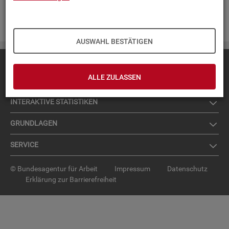
Zur An­mel­dung für den News­let­ter
.
AUSWAHL BESTÄTIGEN
Diese Seite
empfehlen
ALLE ZULASSEN
TOP-PRO­DUK­TE
IN­TER­AK­TI­VE STA­TIS­TI­KEN
GRUND­LA­GEN
SER­VICE
© Bundesagentur für Arbeit
Impressum
Datenschutz
Erklärung zur Barrierefreiheit