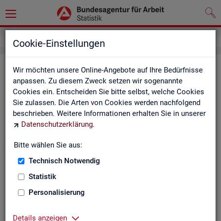
Service
Newsletter
Cookie-Einstellungen
News­let­ter Sta­tis­tik und Ar­beits­
Wir möchten unsere Online-Angebote auf Ihre Bedürfnisse
anpassen. Zu diesem Zweck setzen wir sogenannte
markt­be­richt­erstat­tung der BA
Cookies ein. Entscheiden Sie bitte selbst, welche Cookies
Sie zulassen. Die Arten von Cookies werden nachfolgend
Mit dem mo­nat­li­chen News­let­ter in­for­mie­ren wir Sie über
beschrieben. Weitere Informationen erhalten Sie in unserer
ver­schie­de­ne The­men und ak­tu­el­le Ent­wick­lun­gen.
Datenschutzerklärung
.
ak­tu­el­le Be­rich­te, wie z. B. den Mo­nats­be­richt und den BA-
Bitte wählen Sie aus:
Stel­len­in­dex "BA-X",
Technisch Notwendig
neue Ver­öf­fent­li­chun­gen,
Son­der­be­rich­te,
Statistik
Dienst­leis­tun­gen und
Personalisierung
an­de­re Neu­ig­kei­ten aus der Sta­tis­tik.
Die­ser Ser­vice ist selbst­ver­ständ­lich kos­ten­los.
Details anzeigen