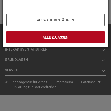
Zur An­mel­dung für den News­let­ter
.
AUSWAHL BESTÄTIGEN
Diese Seite
empfehlen
ALLE ZULASSEN
TOP-PRO­DUK­TE
IN­TER­AK­TI­VE STA­TIS­TI­KEN
GRUND­LA­GEN
SER­VICE
© Bundesagentur für Arbeit
Impressum
Datenschutz
Erklärung zur Barrierefreiheit