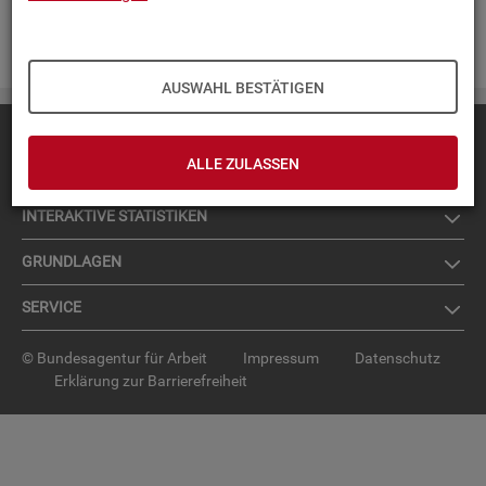
Zur An­mel­dung für den News­let­ter
.
AUSWAHL BESTÄTIGEN
Diese Seite
empfehlen
ALLE ZULASSEN
TOP-PRO­DUK­TE
IN­TER­AK­TI­VE STA­TIS­TI­KEN
GRUND­LA­GEN
SER­VICE
© Bundesagentur für Arbeit
Impressum
Datenschutz
Erklärung zur Barrierefreiheit