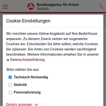
Service
Newsletter
Cookie-Einstellungen
News­let­ter Sta­tis­tik und Ar­beits­
Wir möchten unsere Online-Angebote auf Ihre Bedürfnisse
anpassen. Zu diesem Zweck setzen wir sogenannte
markt­be­richt­erstat­tung der BA
Cookies ein. Entscheiden Sie bitte selbst, welche Cookies
Sie zulassen. Die Arten von Cookies werden nachfolgend
Mit dem mo­nat­li­chen News­let­ter in­for­mie­ren wir Sie über
beschrieben. Weitere Informationen erhalten Sie in unserer
ver­schie­de­ne The­men und ak­tu­el­le Ent­wick­lun­gen.
Datenschutzerklärung
.
ak­tu­el­le Be­rich­te, wie z. B. den Mo­nats­be­richt und den BA-
Bitte wählen Sie aus:
Stel­len­in­dex "BA-X",
Technisch Notwendig
neue Ver­öf­fent­li­chun­gen,
Son­der­be­rich­te,
Statistik
Dienst­leis­tun­gen und
Personalisierung
an­de­re Neu­ig­kei­ten aus der Sta­tis­tik.
Die­ser Ser­vice ist selbst­ver­ständ­lich kos­ten­los.
Details anzeigen