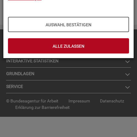
Zur An­mel­dung für den News­let­ter
.
AUSWAHL BESTÄTIGEN
Diese Seite
empfehlen
ALLE ZULASSEN
TOP-PRO­DUK­TE
IN­TER­AK­TI­VE STA­TIS­TI­KEN
GRUND­LA­GEN
SER­VICE
© Bundesagentur für Arbeit
Impressum
Datenschutz
Erklärung zur Barrierefreiheit