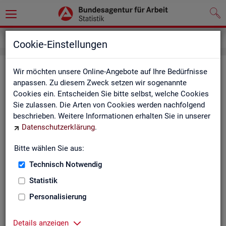
Service
Newsletter
Cookie-Einstellungen
News­let­ter Sta­tis­tik und Ar­beits­
Wir möchten unsere Online-Angebote auf Ihre Bedürfnisse
anpassen. Zu diesem Zweck setzen wir sogenannte
markt­be­richt­erstat­tung der BA
Cookies ein. Entscheiden Sie bitte selbst, welche Cookies
Sie zulassen. Die Arten von Cookies werden nachfolgend
Mit dem mo­nat­li­chen News­let­ter in­for­mie­ren wir Sie über
beschrieben. Weitere Informationen erhalten Sie in unserer
ver­schie­de­ne The­men und ak­tu­el­le Ent­wick­lun­gen.
Datenschutzerklärung
.
ak­tu­el­le Be­rich­te, wie z. B. den Mo­nats­be­richt und den BA-
Bitte wählen Sie aus:
Stel­len­in­dex "BA-X",
Technisch Notwendig
neue Ver­öf­fent­li­chun­gen,
Son­der­be­rich­te,
Statistik
Dienst­leis­tun­gen und
Personalisierung
an­de­re Neu­ig­kei­ten aus der Sta­tis­tik.
Die­ser Ser­vice ist selbst­ver­ständ­lich kos­ten­los.
Details anzeigen