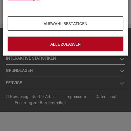
Zur An­mel­dung für den News­let­ter
.
AUSWAHL BESTÄTIGEN
Diese Seite
empfehlen
ALLE ZULASSEN
TOP-PRO­DUK­TE
IN­TER­AK­TI­VE STA­TIS­TI­KEN
GRUND­LA­GEN
SER­VICE
© Bundesagentur für Arbeit
Impressum
Datenschutz
Erklärung zur Barrierefreiheit