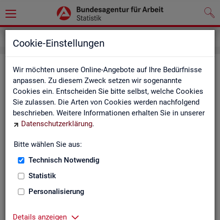
Service
Newsletter
Cookie-Einstellungen
News­let­ter Sta­tis­tik und Ar­beits­
Wir möchten unsere Online-Angebote auf Ihre Bedürfnisse
anpassen. Zu diesem Zweck setzen wir sogenannte
markt­be­richt­erstat­tung der BA
Cookies ein. Entscheiden Sie bitte selbst, welche Cookies
Sie zulassen. Die Arten von Cookies werden nachfolgend
Mit dem mo­nat­li­chen News­let­ter in­for­mie­ren wir Sie über
beschrieben. Weitere Informationen erhalten Sie in unserer
ver­schie­de­ne The­men und ak­tu­el­le Ent­wick­lun­gen.
Datenschutzerklärung
.
ak­tu­el­le Be­rich­te, wie z. B. den Mo­nats­be­richt und den BA-
Bitte wählen Sie aus:
Stel­len­in­dex "BA-X",
Technisch Notwendig
neue Ver­öf­fent­li­chun­gen,
Son­der­be­rich­te,
Statistik
Dienst­leis­tun­gen und
Personalisierung
an­de­re Neu­ig­kei­ten aus der Sta­tis­tik.
Die­ser Ser­vice ist selbst­ver­ständ­lich kos­ten­los.
Details anzeigen