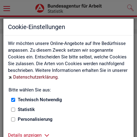
Service
Newsletter
Cookie-Einstellungen
News­let­ter Sta­tis­tik und Ar­beits­
Wir möchten unsere Online-Angebote auf Ihre Bedürfnisse
anpassen. Zu diesem Zweck setzen wir sogenannte
markt­be­richt­erstat­tung der BA
Cookies ein. Entscheiden Sie bitte selbst, welche Cookies
Sie zulassen. Die Arten von Cookies werden nachfolgend
Mit dem mo­nat­li­chen News­let­ter in­for­mie­ren wir Sie über
beschrieben. Weitere Informationen erhalten Sie in unserer
ver­schie­de­ne The­men und ak­tu­el­le Ent­wick­lun­gen.
Datenschutzerklärung
.
ak­tu­el­le Be­rich­te, wie z. B. den Mo­nats­be­richt und den BA-
Bitte wählen Sie aus:
Stel­len­in­dex "BA-X",
Technisch Notwendig
neue Ver­öf­fent­li­chun­gen,
Son­der­be­rich­te,
Statistik
Dienst­leis­tun­gen und
Personalisierung
an­de­re Neu­ig­kei­ten aus der Sta­tis­tik.
Die­ser Ser­vice ist selbst­ver­ständ­lich kos­ten­los.
Details anzeigen