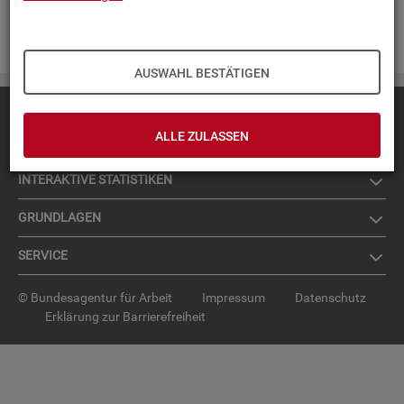
Zur An­mel­dung für den News­let­ter
.
AUSWAHL BESTÄTIGEN
Diese Seite
empfehlen
ALLE ZULASSEN
TOP-PRO­DUK­TE
IN­TER­AK­TI­VE STA­TIS­TI­KEN
GRUND­LA­GEN
SER­VICE
© Bundesagentur für Arbeit
Impressum
Datenschutz
Erklärung zur Barrierefreiheit