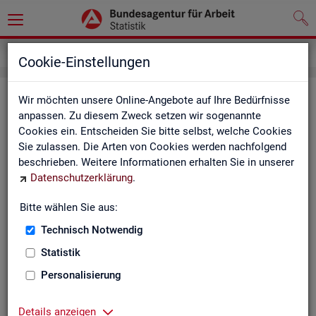
Service
Newsletter
Cookie-Einstellungen
News­let­ter Sta­tis­tik und Ar­beits­
Wir möchten unsere Online-Angebote auf Ihre Bedürfnisse
anpassen. Zu diesem Zweck setzen wir sogenannte
markt­be­richt­erstat­tung der BA
Cookies ein. Entscheiden Sie bitte selbst, welche Cookies
Sie zulassen. Die Arten von Cookies werden nachfolgend
Mit dem mo­nat­li­chen News­let­ter in­for­mie­ren wir Sie über
beschrieben. Weitere Informationen erhalten Sie in unserer
ver­schie­de­ne The­men und ak­tu­el­le Ent­wick­lun­gen.
Datenschutzerklärung
.
ak­tu­el­le Be­rich­te, wie z. B. den Mo­nats­be­richt und den BA-
Bitte wählen Sie aus:
Stel­len­in­dex "BA-X",
Technisch Notwendig
neue Ver­öf­fent­li­chun­gen,
Son­der­be­rich­te,
Statistik
Dienst­leis­tun­gen und
Personalisierung
an­de­re Neu­ig­kei­ten aus der Sta­tis­tik.
Die­ser Ser­vice ist selbst­ver­ständ­lich kos­ten­los.
Details anzeigen