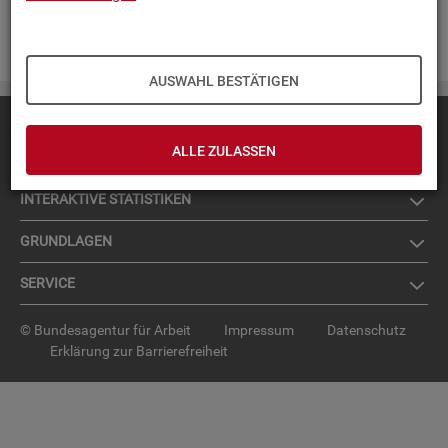
Zur An­mel­dung für den News­let­ter
.
AUSWAHL BESTÄTIGEN
Diese Seite
empfehlen
ALLE ZULASSEN
TOP-PRO­DUK­TE
IN­TER­AK­TI­VE STA­TIS­TI­KEN
GRUND­LA­GEN
SER­VICE
© Bundesagentur für Arbeit
Impressum
Datenschutz
Erklärung zur Barrierefreiheit