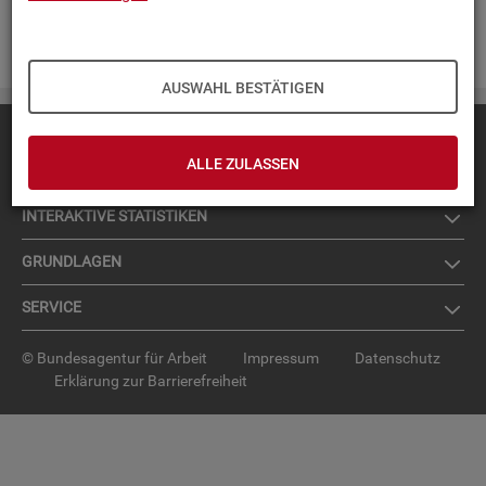
Zur An­mel­dung für den News­let­ter
.
AUSWAHL BESTÄTIGEN
Diese Seite
empfehlen
ALLE ZULASSEN
TOP-PRO­DUK­TE
IN­TER­AK­TI­VE STA­TIS­TI­KEN
GRUND­LA­GEN
SER­VICE
© Bundesagentur für Arbeit
Impressum
Datenschutz
Erklärung zur Barrierefreiheit