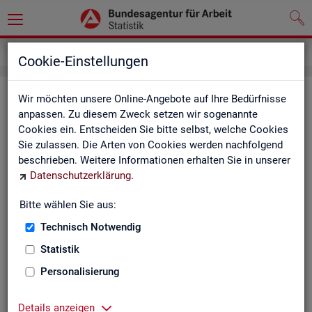
Service
Newsletter
Cookie-Einstellungen
News­let­ter Sta­tis­tik und Ar­beits­
Wir möchten unsere Online-Angebote auf Ihre Bedürfnisse
anpassen. Zu diesem Zweck setzen wir sogenannte
markt­be­richt­erstat­tung der BA
Cookies ein. Entscheiden Sie bitte selbst, welche Cookies
Sie zulassen. Die Arten von Cookies werden nachfolgend
Mit dem mo­nat­li­chen News­let­ter in­for­mie­ren wir Sie über
beschrieben. Weitere Informationen erhalten Sie in unserer
ver­schie­de­ne The­men und ak­tu­el­le Ent­wick­lun­gen.
Datenschutzerklärung
.
ak­tu­el­le Be­rich­te, wie z. B. den Mo­nats­be­richt und den BA-
Bitte wählen Sie aus:
Stel­len­in­dex "BA-X",
Technisch Notwendig
neue Ver­öf­fent­li­chun­gen,
Son­der­be­rich­te,
Statistik
Dienst­leis­tun­gen und
Personalisierung
an­de­re Neu­ig­kei­ten aus der Sta­tis­tik.
Die­ser Ser­vice ist selbst­ver­ständ­lich kos­ten­los.
Details anzeigen