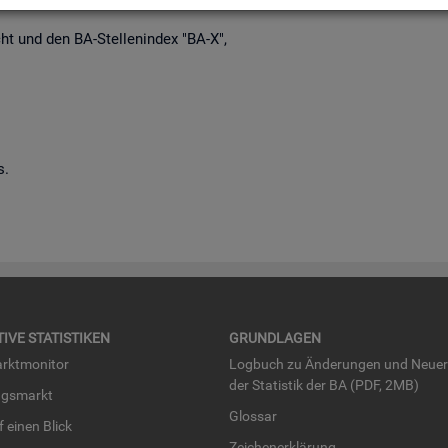
richt und den BA-Stel­len­in­dex "BA-X",
s.
TI­VE STA­TIS­TI­KEN
GRUND­LA­GEN
rkt­mo­ni­tor
Log­buch zu Än­de­run­gen und Neue­
der Sta­tis­tik der BA (PDF, 2MB)
ngs­markt
Glos­sar
uf einen Blick
Zei­chen­er­klä­rung