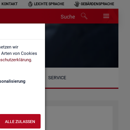
KONTAKT
LEICHTE SPRACHE
GEBÄRDENSPRACHE
Suche
etzen wir
e Arten von Cookies
schutzerklärung
.
SERVICE
sonalisierung
at­tung der BA
ALLE ZULASSEN