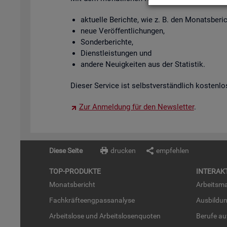
ak­tu­el­le Be­rich­te, wie z. B. den Mo­nats­be­
neue Ver­öf­fent­li­chun­gen,
Son­der­be­rich­te,
Dienst­leis­tun­gen und
an­de­re Neu­ig­kei­ten aus der Sta­tis­tik.
Die­ser Ser­vice ist selbst­ver­ständ­lich kos­ten­lo
Zur An­mel­dung für den News­let­ter
.
Diese Seite
drucken
empfehlen
TOP-PRO­DUK­TE
IN­TER­AK­
Mo­nats­be­richt
Ar­beits­ma
Fach­kräf­te­eng­pass­ana­ly­se
Aus­bil­du
Ar­beits­lo­se und Ar­beits­lo­sen­quo­ten
Be­ru­fe a