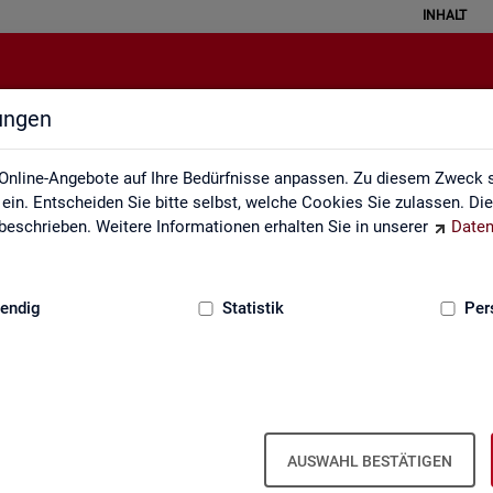
INHALT
lungen
Newsletter
Online-Angebote auf Ihre Bedürfnisse anpassen. Zu diesem Zweck s
in. Entscheiden Sie bitte selbst, welche Cookies Sie zulassen. Di
eschrieben. Weitere Informationen erhalten Sie in unserer
Daten
:
GRUNDLAGEN
endig
Statistik
Per
Sta­tis­tik und Ar­beits­markt­be­richt­erst
AUSWAHL BESTÄTIGEN
wir Sie über ver­schie­de­ne The­men und ak­tu­el­le Ent­wick­lun­gen.