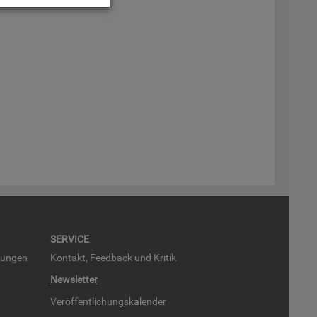
SER­VICE
run­gen
Kon­takt, Feed­back und Kri­tik
News­let­ter
Ver­öf­fent­li­chungs­ka­len­der