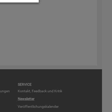
SER­VICE
run­gen
Kon­takt, Feed­back und Kri­tik
News­let­ter
Ver­öf­fent­li­chungs­ka­len­der