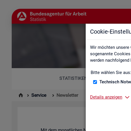
Cookie-Einstel
Wir möchten unsere 
sogenannte Cookies e
werden nachfolgend b
Bitte wählen Sie aus
STATISTIKEN
Technisch Notw
Service
Newsletter
Details anzeigen
News­let­ter 
Mit dem mo­nat­li­chen News­let­ter in­for­mie­ren 