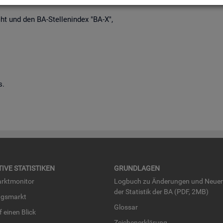
richt und den BA-Stel­len­in­dex "BA-X",
s.
TI­VE STA­TIS­TI­KEN
GRUND­LA­GEN
rkt­mo­ni­tor
Log­buch zu Än­de­run­gen und Neue­
der Sta­tis­tik der BA (PDF, 2MB)
ngs­markt
Glos­sar
uf einen Blick
Zei­chen­er­klä­rung