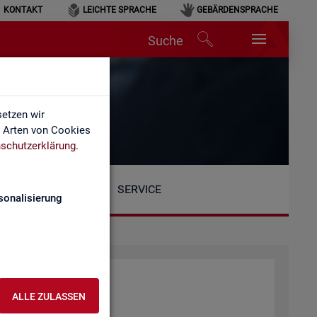
KONTAKT
LEICHTE SPRACHE
GEBÄRDENSPRACHE
Suche
etzen wir
e Arten von Cookies
schutzerklärung
.
SERVICE
sonalisierung
at­tung der BA
ALLE ZULASSEN