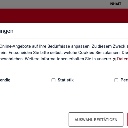
INHALT
lungen
Newsletter
Online-Angebote auf Ihre Bedürfnisse anpassen. Zu diesem Zweck s
in. Entscheiden Sie bitte selbst, welche Cookies Sie zulassen. Di
eschrieben. Weitere Informationen erhalten Sie in unserer
Daten
:
GRUNDLAGEN
endig
Statistik
Per
Sta­tis­tik und Ar­beits­markt­be­richt­erst
AUSWAHL BESTÄTIGEN
wir Sie über ver­schie­de­ne The­men und ak­tu­el­le Ent­wick­lun­gen.