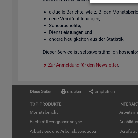
ak­tu­el­le Be­rich­te, wie z. B. den Mo­nats­be­
neue Ver­öf­fent­li­chun­gen,
Son­der­be­rich­te,
Dienst­leis­tun­gen und
an­de­re Neu­ig­kei­ten aus der Sta­tis­tik.
Die­ser Ser­vice ist selbst­ver­ständ­lich kos­ten­lo
Zur An­mel­dung für den News­let­ter
.
Diese Seite
drucken
empfehlen
TOP-PRO­DUK­TE
IN­TER­AK­
Mo­nats­be­richt
Ar­beits­ma
Fach­kräf­te­eng­pass­ana­ly­se
Aus­bil­du
Ar­beits­lo­se und Ar­beits­lo­sen­quo­ten
Be­ru­fe a