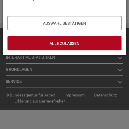
Zur An­mel­dung für den News­let­ter
.
AUSWAHL BESTÄTIGEN
Diese Seite
empfehlen
ALLE ZULASSEN
TOP-PRO­DUK­TE
IN­TER­AK­TI­VE STA­TIS­TI­KEN
GRUND­LA­GEN
SER­VICE
© Bundesagentur für Arbeit
Impressum
Datenschutz
Erklärung zur Barrierefreiheit