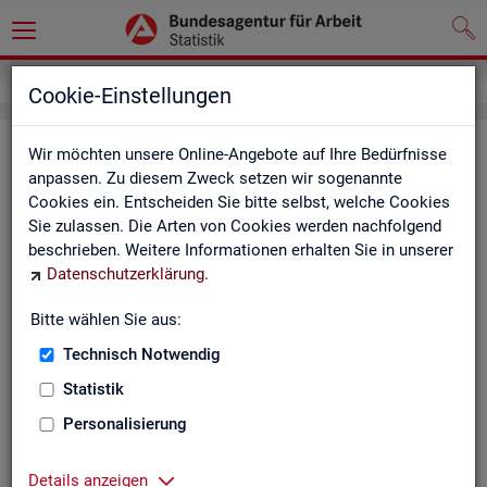
Service
Newsletter
Cookie-Einstellungen
News­let­ter Sta­tis­tik und Ar­beits­
Wir möchten unsere Online-Angebote auf Ihre Bedürfnisse
anpassen. Zu diesem Zweck setzen wir sogenannte
markt­be­richt­erstat­tung der BA
Cookies ein. Entscheiden Sie bitte selbst, welche Cookies
Sie zulassen. Die Arten von Cookies werden nachfolgend
Mit dem mo­nat­li­chen News­let­ter in­for­mie­ren wir Sie über
beschrieben. Weitere Informationen erhalten Sie in unserer
ver­schie­de­ne The­men und ak­tu­el­le Ent­wick­lun­gen.
Datenschutzerklärung
.
ak­tu­el­le Be­rich­te, wie z. B. den Mo­nats­be­richt und den BA-
Bitte wählen Sie aus:
Stel­len­in­dex "BA-X",
Technisch Notwendig
neue Ver­öf­fent­li­chun­gen,
Son­der­be­rich­te,
Statistik
Dienst­leis­tun­gen und
Personalisierung
an­de­re Neu­ig­kei­ten aus der Sta­tis­tik.
Die­ser Ser­vice ist selbst­ver­ständ­lich kos­ten­los.
Details anzeigen