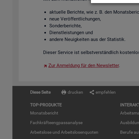
ak­tu­el­le Be­rich­te, wie z. B. den Mo­nats­be­
neue Ver­öf­fent­li­chun­gen,
Son­der­be­rich­te,
Dienst­leis­tun­gen und
an­de­re Neu­ig­kei­ten aus der Sta­tis­tik.
Die­ser Ser­vice ist selbst­ver­ständ­lich kos­ten­lo
Zur An­mel­dung für den News­let­ter
.
Diese Seite
drucken
empfehlen
TOP-PRO­DUK­TE
IN­TER­AK­
Mo­nats­be­richt
Ar­beits­ma
Fach­kräf­te­eng­pass­ana­ly­se
Aus­bil­du
Ar­beits­lo­se und Ar­beits­lo­sen­quo­ten
Be­ru­fe a