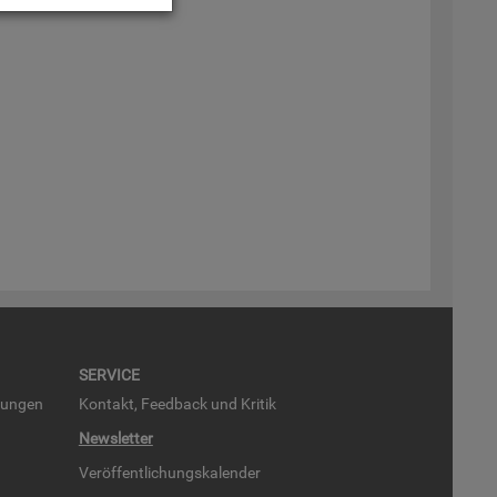
SER­VICE
run­gen
Kon­takt, Feed­back und Kri­tik
News­let­ter
Ver­öf­fent­li­chungs­ka­len­der