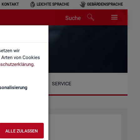
KONTAKT
LEICHTE SPRACHE
GEBÄRDENSPRACHE
Suche
etzen wir
e Arten von Cookies
schutzerklärung
.
SERVICE
sonalisierung
at­tung der BA
ALLE ZULASSEN