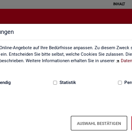
INHALT
lungen
Newsletter
Online-Angebote auf Ihre Bedürfnisse anpassen. Zu diesem Zweck s
in. Entscheiden Sie bitte selbst, welche Cookies Sie zulassen. Di
eschrieben. Weitere Informationen erhalten Sie in unserer
Daten
:
GRUNDLAGEN
endig
Statistik
Per
Sta­tis­tik und Ar­beits­markt­be­richt­erst
AUSWAHL BESTÄTIGEN
wir Sie über ver­schie­de­ne The­men und ak­tu­el­le Ent­wick­lun­gen.