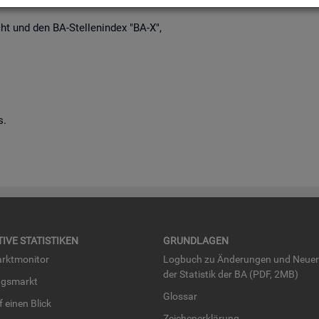
richt und den BA-Stel­len­in­dex "BA-X",
s.
TI­VE STA­TIS­TI­KEN
GRUND­LA­GEN
rkt­mo­ni­tor
Log­buch zu Än­de­run­gen und Neue­
der Sta­tis­tik der BA (PDF, 2MB)
ngs­markt
Glos­sar
uf einen Blick
Zei­chen­er­klä­rung