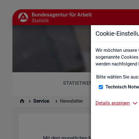
Cookie-Einstel
Wir möchten unsere 
sogenannte Cookies e
werden nachfolgend b
Bitte wählen Sie aus
STATISTIKEN
Technisch Notw
Service
Newsletter
Details anzeigen
News­let­ter 
Mit dem mo­nat­li­chen News­let­ter in­for­mie­ren 