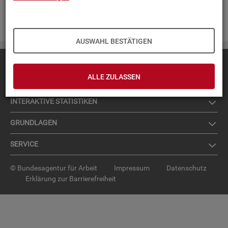
Zur An­mel­dung für den News­let­ter
.
AUSWAHL BESTÄTIGEN
Diese Seite
empfehlen
ALLE ZULASSEN
TOP-PRO­DUK­TE
IN­TER­AK­TI­VE STA­TIS­TI­KEN
GRUND­LA­GEN
SER­VICE
© Bundesagentur für Arbeit
Impressum
Datenschutz
Erklärung zur Barrierefreiheit