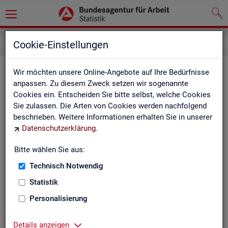
Service
Newsletter
Cookie-Einstellungen
News­let­ter Sta­tis­tik und Ar­beits­
Wir möchten unsere Online-Angebote auf Ihre Bedürfnisse
anpassen. Zu diesem Zweck setzen wir sogenannte
markt­be­richt­erstat­tung der BA
Cookies ein. Entscheiden Sie bitte selbst, welche Cookies
Sie zulassen. Die Arten von Cookies werden nachfolgend
Mit dem mo­nat­li­chen News­let­ter in­for­mie­ren wir Sie über
beschrieben. Weitere Informationen erhalten Sie in unserer
ver­schie­de­ne The­men und ak­tu­el­le Ent­wick­lun­gen.
Datenschutzerklärung
.
ak­tu­el­le Be­rich­te, wie z. B. den Mo­nats­be­richt und den BA-
Bitte wählen Sie aus:
Stel­len­in­dex "BA-X",
Technisch Notwendig
neue Ver­öf­fent­li­chun­gen,
Son­der­be­rich­te,
Statistik
Dienst­leis­tun­gen und
Personalisierung
an­de­re Neu­ig­kei­ten aus der Sta­tis­tik.
Die­ser Ser­vice ist selbst­ver­ständ­lich kos­ten­los.
Details anzeigen