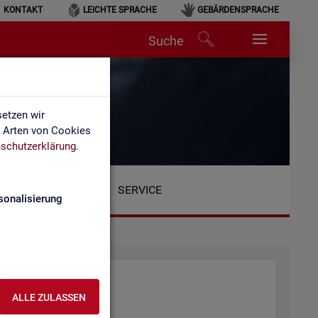
KONTAKT
LEICHTE SPRACHE
GEBÄRDENSPRACHE
Suche
etzen wir
e Arten von Cookies
schutzerklärung
.
SERVICE
sonalisierung
at­tung der BA
ALLE ZULASSEN