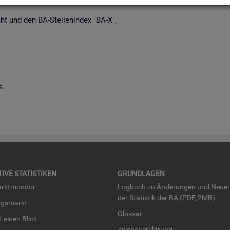
richt und den BA-Stel­len­in­dex "BA-X",
s.
TI­VE STA­TIS­TI­KEN
GRUND­LA­GEN
rkt­mo­ni­tor
Log­buch zu Än­de­run­gen und Neue­
der Sta­tis­tik der BA (PDF, 2MB)
ngs­markt
Glos­sar
uf einen Blick
Zei­chen­er­klä­rung