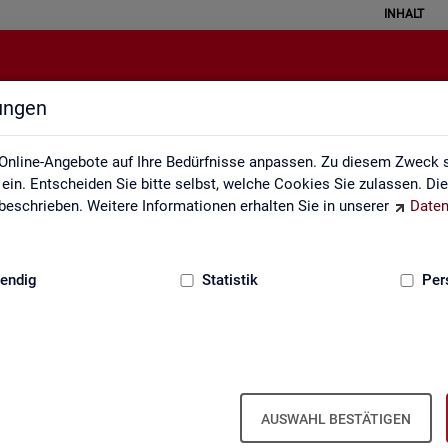
INHALT
lungen
Newsletter
Online-Angebote auf Ihre Bedürfnisse anpassen. Zu diesem Zweck s
in. Entscheiden Sie bitte selbst, welche Cookies Sie zulassen. Di
eschrieben. Weitere Informationen erhalten Sie in unserer
Daten
:
GRUNDLAGEN
endig
Statistik
Per
Sta­tis­tik und Ar­beits­markt­be­richt­erst
AUSWAHL BESTÄTIGEN
wir Sie über ver­schie­de­ne The­men und ak­tu­el­le Ent­wick­lun­gen.