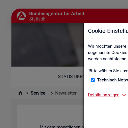
Cookie-Einstel
Wir möchten unsere 
sogenannte Cookies e
werden nachfolgend b
Bitte wählen Sie aus
STATISTIKEN
Technisch Notw
Service
Newsletter
Details anzeigen
News­let­ter 
Mit dem mo­nat­li­chen News­let­ter in­for­mie­ren 