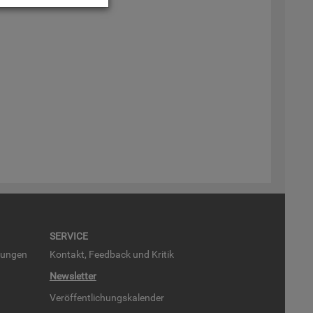
SER­VICE
run­gen
Kon­takt, Feed­back und Kri­tik
News­let­ter
Ver­öf­fent­li­chungs­ka­len­der