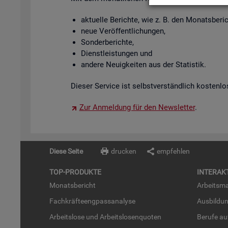
ak­tu­el­le Be­rich­te, wie z. B. den Mo­nats­be­
neue Ver­öf­fent­li­chun­gen,
Son­der­be­rich­te,
Dienst­leis­tun­gen und
an­de­re Neu­ig­kei­ten aus der Sta­tis­tik.
Die­ser Ser­vice ist selbst­ver­ständ­lich kos­ten­lo
Zur An­mel­dung für den News­let­ter
.
Diese Seite
drucken
empfehlen
TOP-PRO­DUK­TE
IN­TER­AK­
Mo­nats­be­richt
Ar­beits­ma
Fach­kräf­te­eng­pass­ana­ly­se
Aus­bil­du
Ar­beits­lo­se und Ar­beits­lo­sen­quo­ten
Be­ru­fe a